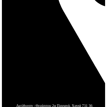
Διεύθυνση : Θερίσσου 2α Παχιανά, Χανιά 731 36