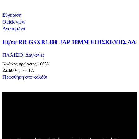
Σύγκριση
Quick view
Αγαπημένα
Εξ/τα RR GSXR1300 JAP 38MM ΕΠΙΣΚΕΥΗΣ ΔΑ
ΠΛΑΙΣΙΟ
,
Δαγκάνες
Κωδικός προϊόντος
16053
22.60
€
με Φ.Π.Α.
Προσθήκη στο καλάθι