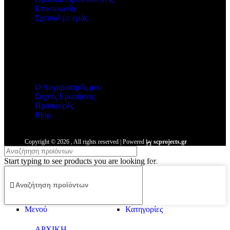
Επικοινωνία
Σχετικά με εμάς
Malmos
Ο Λογαριασμός μου
Συχνές Ερωτήσεις
Προσφορές
Blog
Copyright ©
2026
, All rights reserved | Powered by
scprojects.gr
Start typing to see products you are looking for.
Μενού
Κατηγορίες
ΑΡΧΙΚΗ