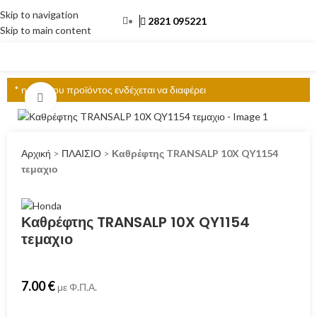
Skip to navigation
2821 095221
Skip to main content
ΜΕΝΟΎ
* η τιμή του προϊόντος ενδέχεται να διαφέρει
Click to enlarge
Αρχική
>
ΠΛΑΙΣΙΟ
>
Καθρέφτης TRANSALP 10X QY1154
τεμαχιο
Καθρέφτης TRANSALP 10X QY1154
τεμαχιο
7.00
€
με Φ.Π.Α.