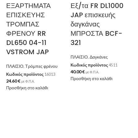
ΕΞΑΡΤΗΜΑΤΑ
Εξ/τα FR DL1000
ΕΠΙΣΚΕΥΗΣ
JAP επισκευής
ΤΡΟΜΠΑΣ
δαγκάνας
ΦΡΕΝΟΥ RR
ΜΠΡΟΣΤΑ BCF-
DL650 04-11
321
VSTROM JAP
ΠΛΑΙΣΙΟ
,
Δαγκάνες
Κωδικός προϊόντος
4511
ΠΛΑΙΣΙΟ
,
Τρόμπες φρένου
40.00
€
με Φ.Π.Α.
Κωδικός προϊόντος
16013
Π
Προσθήκη στο καλάθι
24.60
€
με Φ.Π.Α.
Κ
Προσθήκη στο καλάθι
1
Π