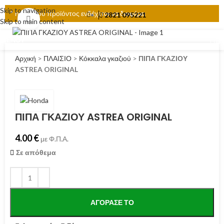
Skip to navigation
* η τιμή του προϊόντος ενδέχεται να διαφέρει
2821 095221
Click to enlarge
Skip to main content
ΜΕΝΟΎ
Αρχική
>
ΠΛΑΙΣΙΟ
>
Κόκκαλα γκαζιού
>
ΠΙΠΑ ΓΚΑΖΙΟΥ
ASTREA ORIGINAL
ΠΙΠΑ ΓΚΑΖΙΟΥ ASTREA ORIGINAL
4.00
€
με Φ.Π.Α.
Σε απόθεμα
ΑΓΌΡΑΣΕ ΤΟ