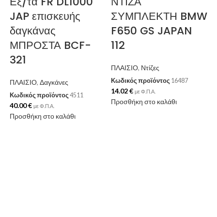
Εξ/τα FR DL1000
ΝΤΙΖΑ
JAP επισκευής
ΣΥΜΠΛΕΚΤΗ BMW
δαγκάνας
F650 GS JAPAN
ΜΠΡΟΣΤΑ BCF-
112
321
ΠΛΑΙΣΙΟ
,
Ντίζες
Κωδικός προϊόντος
16487
ΠΛΑΙΣΙΟ
,
Δαγκάνες
14.02
€
με Φ.Π.Α.
Κωδικός προϊόντος
4511
Προσθήκη στο καλάθι
40.00
€
με Φ.Π.Α.
Προσθήκη στο καλάθι
Π