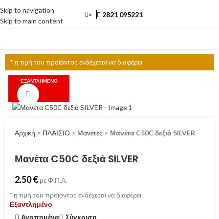
Skip to navigation
2821 095221
Skip to main content
ΜΕΝΟΎ
* η τιμή του προϊόντος ενδέχεται να διαφέρει
ΕΞΑΝΤΛΗΜΈΝΟ
Click to enlarge
Αρχική
>
ΠΛΑΙΣΙΟ
>
Μανέτες
>
Μανέτα C50C δεξιά SILVER
Μανέτα C50C δεξιά SILVER
2.50
€
με Φ.Π.Α.
*
η τιμή του προϊόντος ενδέχεται να διαφέρει
Εξαντλημένο
Αγαπημένα
Σύγκριση