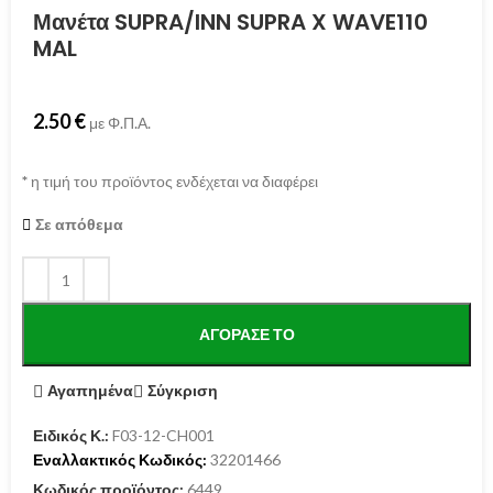
Μανέτα SUPRA/INN SUPRA X WAVE110
MAL
2.50
€
με Φ.Π.Α.
*
η τιμή του προϊόντος ενδέχεται να διαφέρει
Σε απόθεμα
ΑΓΌΡΑΣΕ ΤΟ
Αγαπημένα
Σύγκριση
Ειδικός Κ.:
F03-12-CH001
Εναλλακτικός Κωδικός:
32201466
Κωδικός προϊόντος:
6449