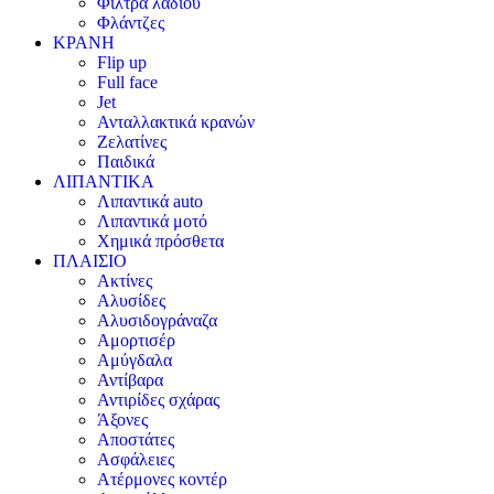
Φίλτρα λαδιού
Φλάντζες
ΚΡΑΝΗ
Flip up
Full face
Jet
Ανταλλακτικά κρανών
Ζελατίνες
Παιδικά
ΛΙΠΑΝΤΙΚΑ
Λιπαντικά auto
Λιπαντικά μοτό
Χημικά πρόσθετα
ΠΛΑΙΣΙΟ
Ακτίνες
Αλυσίδες
Αλυσιδογράναζα
Αμορτισέρ
Αμύγδαλα
Αντίβαρα
Αντιρίδες σχάρας
Άξονες
Αποστάτες
Ασφάλειες
Ατέρμονες κοντέρ