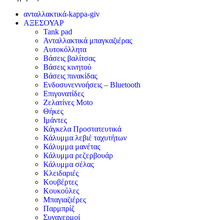
ανταλλακτικά-kappa-giv
ΑΞΕΣΟΥΑΡ
Tank pad
Ανταλλακτικά μπαγκαζιέρας
Αυτοκόλλητα
Βάσεις βαλίτσας
Βάσεις κινητού
Βάσεις πινακίδας
Ενδοσυνεννοήσεις – Bluetooth
Επιγονατίδες
Ζελατίνες Moto
Θήκες
Ιμάντες
Κάγκελα Προστατευτικά
Κάλυμμα λεβιέ ταχυτήτων
Κάλυμμα μανέτας
Κάλυμμα ρεζερβουάρ
Κάλυμμα σέλας
Κλειδαριές
Κουβέρτες
Κουκούλες
Μπαγιαζιέρες
Παρμπρίζ
Συναγερμοί