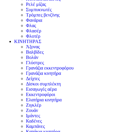
Ρελέ μίζας
Συμπυκνωτές
Τρόμπες βενζίνης
Φανάρια
Φλας
Φλασέρ
Φλοτέρ
ΚΙΝΗΤΗΡΑΣ
Άξονας
Βαλβίδες
Βολάν
Γλύστρες
Γρανάζια εκκεντροφόρου
Γρανάζια κινητήρα
Δείχτες
Δίσκοι συμπλέκτη
Εισαγωγές αέρα
Εκκεντροφόροι
Ελατήρια κινητήρα
Ζιγκλέρ
Ζουάν
Ιμάντες
Καδένες
Καμπάνες
Καπάκια κινητήρα