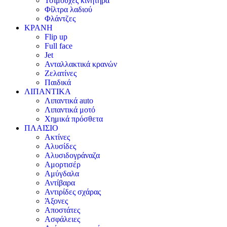
Τσιμούχες κινητήρα
Φίλτρα λαδιού
Φλάντζες
ΚΡΑΝΗ
Flip up
Full face
Jet
Ανταλλακτικά κρανών
Ζελατίνες
Παιδικά
ΛΙΠΑΝΤΙΚΑ
Λιπαντικά auto
Λιπαντικά μοτό
Χημικά πρόσθετα
ΠΛΑΙΣΙΟ
Ακτίνες
Αλυσίδες
Αλυσιδογράναζα
Αμορτισέρ
Αμύγδαλα
Αντίβαρα
Αντιρίδες σχάρας
Άξονες
Αποστάτες
Ασφάλειες