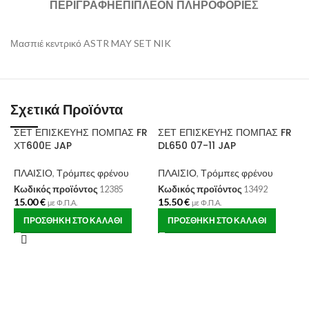
ΠΕΡΙΓΡΑΦΉ
ΕΠΙΠΛΈΟΝ ΠΛΗΡΟΦΟΡΊΕΣ
Μασπιέ κεντρικό ASTR MAY SET NIK
Σχετικά Προϊόντα
ΣΕΤ ΕΠΙΣΚΕΥΗΣ ΠΟΜΠΑΣ FR
ΣΕΤ ΕΠΙΣΚΕΥΗΣ ΠΟΜΠΑΣ FR
ΧΤ600Ε JAP
DL650 07-11 JAP
ΠΛΑΙΣΙΟ
,
Τρόμπες φρένου
ΠΛΑΙΣΙΟ
,
Τρόμπες φρένου
Κωδικός προϊόντος
12385
Κωδικός προϊόντος
13492
15.00
€
15.50
€
με Φ.Π.Α.
με Φ.Π.Α.
ΠΡΟΣΘΉΚΗ ΣΤΟ ΚΑΛΆΘΙ
ΠΡΟΣΘΉΚΗ ΣΤΟ ΚΑΛΆΘΙ
Ε
M
Π