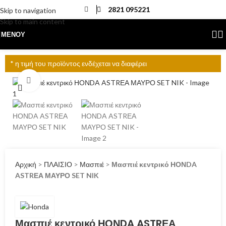
2821 095221
Skip to navigation
Skip to main content
ΜΕΝΟΎ
* η τιμή του προϊόντος ενδέχεται να διαφέρει
Click to enlarge
Αρχική
>
ΠΛΑΙΣΙΟ
>
Μασπιέ
>
Μασπιέ κεντρικό ΗΟΝDA
ASTRΕΑ ΜΑΥΡΟ SET NIK
Μασπιέ κεντρικό ΗΟΝDA ASTRΕΑ