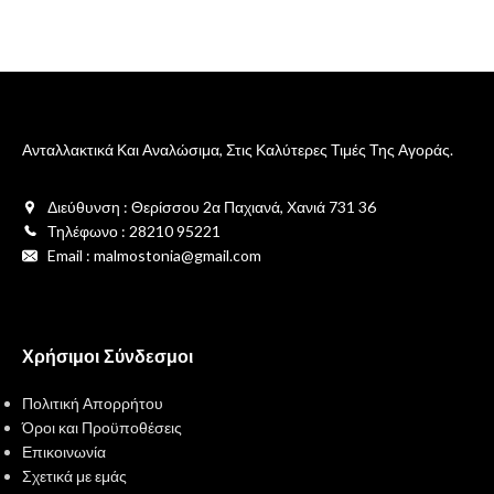
Κ
6
Ανταλλακτικά Και Αναλώσιμα, Στις Καλύτερες Τιμές Της Αγοράς.
Διεύθυνση : Θερίσσου 2α Παχιανά, Χανιά 731 36
Τηλέφωνο : 28210 95221
Email : malmostonia@gmail.com
Χρήσιμοι Σύνδεσμοι
Πολιτική Απορρήτου
Όροι και Προϋποθέσεις
Επικοινωνία
Σχετικά με εμάς