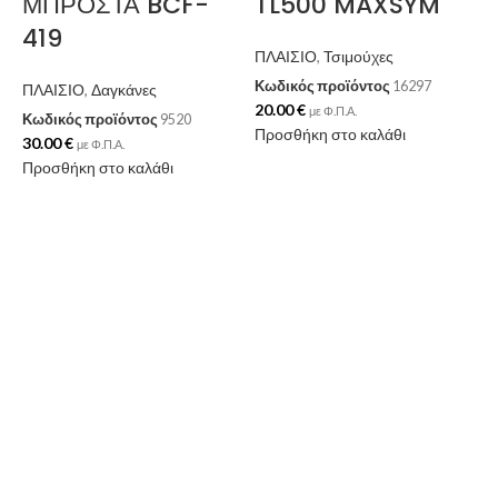
ΜΠΡΟΣΤΑ BCF-
TL500 MAXSYM
419
ΠΛΑΙΣΙΟ
,
Τσιμούχες
Κωδικός προϊόντος
16297
ΠΛΑΙΣΙΟ
,
Δαγκάνες
20.00
€
με Φ.Π.Α.
Κωδικός προϊόντος
9520
Προσθήκη στο καλάθι
30.00
€
με Φ.Π.Α.
Προσθήκη στο καλάθι
Π
Κ
9
Π