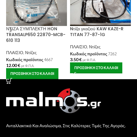
Ν
R
ΝΤΙΖΑ ΣΥΜΠΛΕΚΤΗ HON
Nτίζα γκαζιού KAW KAZE-R
T
TRANSALP650 22870-MCB-
TITAN 77-87-1G
610 113
Π
ΠΛΑΙΣΙΟ
,
Ντίζες
Κ
ΠΛΑΙΣΙΟ
,
Ντίζες
8
Κωδικός προϊόντος
7262
3.50
€
Κωδικός προϊόντος
4667
με Φ.Π.Α.
12.00
€
με Φ.Π.Α.
ΠΡΟΣΘΉΚΗ ΣΤΟ ΚΑΛΆΘΙ
ΠΡΟΣΘΉΚΗ ΣΤΟ ΚΑΛΆΘΙ
Ανταλλακτικά Και Αναλώσιμα, Στις Καλύτερες Τιμές Της Αγοράς.