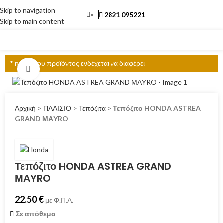
Skip to navigation
2821 095221
Skip to main content
ΜΕΝΟΎ
* η τιμή του προϊόντος ενδέχεται να διαφέρει
Click to enlarge
Αρχική
>
ΠΛΑΙΣΙΟ
>
Τεπόζιτα
>
Τεπόζιτο HONDA ASTREA
GRAND ΜΑYRO
Τεπόζιτο HONDA ASTREA GRAND
ΜΑYRO
22.50
€
με Φ.Π.Α.
Σε απόθεμα