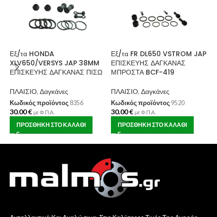
Εξ/τα HONDA
Εξ/τα FR DL650 VSTROM JAP
Μ
XLV650/VERSYS JAP 38MM
ΕΠΙΣΚΕΥΗΣ ΔΑΓΚΑΝΑΣ
X
ΕΠΙΣΚΕΥΗΣ ΔΑΓΚΑΝΑΣ ΠΙΣΩ
ΜΠΡΟΣΤΑ BCF-419
Π
ΠΛΑΙΣΙΟ
,
Δαγκάνες
ΠΛΑΙΣΙΟ
,
Δαγκάνες
Κ
1
Κωδικός προϊόντος
8356
Κωδικός προϊόντος
9520
30.00
€
30.00
€
με Φ.Π.Α.
με Φ.Π.Α.
ΠΡΟΣΘΉΚΗ ΣΤΟ ΚΑΛΆΘΙ
ΠΡΟΣΘΉΚΗ ΣΤΟ ΚΑΛΆΘΙ