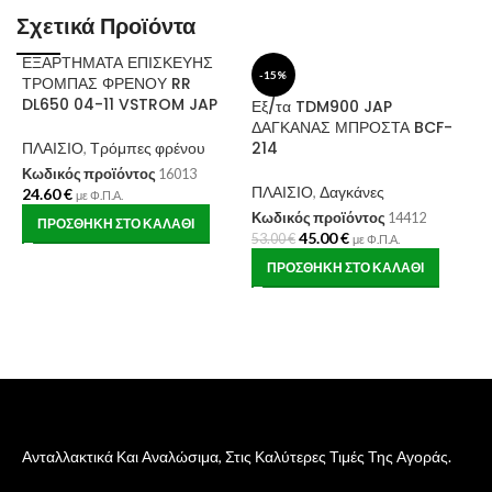
Σχετικά Προϊόντα
ΕΞΑΡΤΗΜΑΤΑ ΕΠΙΣΚΕΥΗΣ
-15%
ΤΡΟΜΠΑΣ ΦΡΕΝΟΥ RR
DL650 04-11 VSTROM JAP
Εξ/τα TDM900 JAP
ΔΑΓΚΑΝΑΣ ΜΠΡΟΣΤΑ BCF-
214
ΠΛΑΙΣΙΟ
,
Τρόμπες φρένου
Κωδικός προϊόντος
16013
ΠΛΑΙΣΙΟ
,
Δαγκάνες
24.60
€
Ε
με Φ.Π.Α.
ε
Κωδικός προϊόντος
14412
ΠΡΟΣΘΉΚΗ ΣΤΟ ΚΑΛΆΘΙ
B
45.00
€
53.00
€
με Φ.Π.Α.
ΠΡΟΣΘΉΚΗ ΣΤΟ ΚΑΛΆΘΙ
Π
Κ
1
Ανταλλακτικά Και Αναλώσιμα, Στις Καλύτερες Τιμές Της Αγοράς.