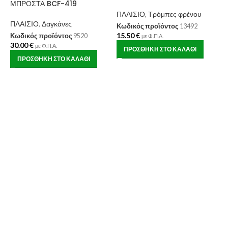
ΜΠΡΟΣΤΑ BCF-419
ΠΛΑΙΣΙΟ
,
Τρόμπες φρένου
ΠΛΑΙΣΙΟ
,
Δαγκάνες
Κωδικός προϊόντος
13492
15.50
€
Κωδικός προϊόντος
9520
με Φ.Π.Α.
30.00
€
με Φ.Π.Α.
ΠΡΟΣΘΉΚΗ ΣΤΟ ΚΑΛΆΘΙ
Ν
ΠΡΟΣΘΉΚΗ ΣΤΟ ΚΑΛΆΘΙ
F
Π
Κ
1