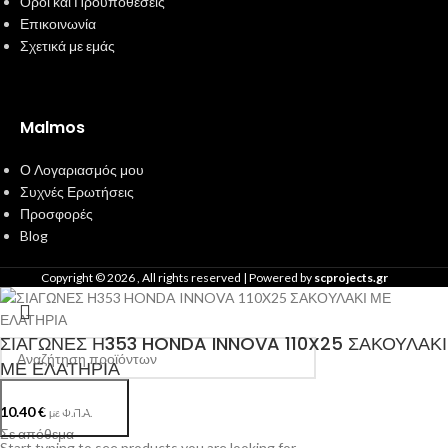
Όροι και Προϋποθέσεις
Επικοινωνία
Σχετικά με εμάς
Malmos
Ο Λογαριασμός μου
Συχνές Ερωτήσεις
Προσφορές
Blog
Copyright ©
2026
, All rights reserved | Powered by
scprojects.gr
ΣΙΑΓΩΝΕΣ Η353 HONDA INNOVA 110X25 ΣΑΚΟΥΛΑΚΙ
ΜΕ ΕΛΑΤΗΡΙΑ
Search
10.40
€
με Φ.Π.Α.
Σε απόθεμα
Start typing to see products you are looking for.