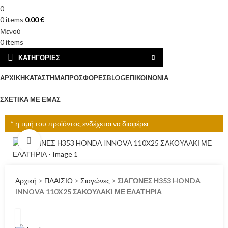
0
0
items
0.00
€
Μενού
0
items
ΚΑΤΗΓΟΡΊΕΣ
ΑΡΧΙΚΉ
ΚΑΤΆΣΤΗΜΑ
ΠΡΟΣΦΟΡΈΣ
BLOG
ΕΠΙΚΟΙΝΩΝΊΑ
ΣΧΕΤΙΚΆ ΜΕ ΕΜΆΣ
* η τιμή του προϊόντος ενδέχεται να διαφέρει
Click to enlarge
Αρχική
>
ΠΛΑΙΣΙΟ
>
Σιαγώνες
>
ΣΙΑΓΩΝΕΣ Η353 HONDA
INNOVA 110X25 ΣΑΚΟΥΛΑΚΙ ΜΕ ΕΛΑΤΗΡΙΑ