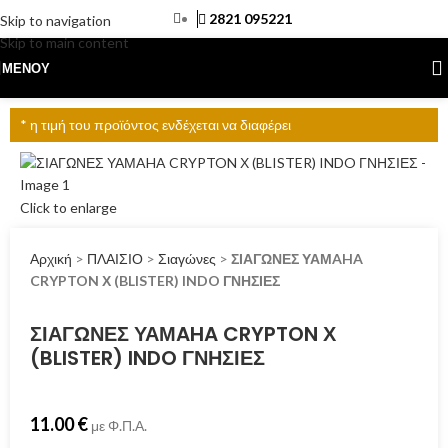
2821 095221
Skip to navigation
Skip to main content
ΜΕΝΟΎ
* η τιμή του προϊόντος ενδέχεται να διαφέρει
Click to enlarge
Αρχική
>
ΠΛΑΙΣΙΟ
>
Σιαγώνες
>
ΣΙΑΓΩΝΕΣ ΥΑΜAHA
CRYPTON Χ (BLISTER) INDO ΓΝΗΣΙΕΣ
ΣΙΑΓΩΝΕΣ ΥΑΜAHA CRYPTON Χ
(BLISTER) INDO ΓΝΗΣΙΕΣ
11.00
€
με Φ.Π.Α.