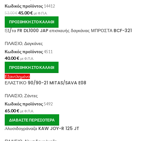
Κωδικός προϊόντος
14412
45.00
€
53.00
€
με Φ.Π.Α.
ΠΡΟΣΘΉΚΗ ΣΤΟ ΚΑΛΆΘΙ
Εξ/τα FR DL1000 JAP επισκευής δαγκάνας ΜΠΡΟΣΤΑ BCF-321
ΠΛΑΙΣΙΟ
,
Δαγκάνες
Κωδικός προϊόντος
4511
40.00
€
με Φ.Π.Α.
ΠΡΟΣΘΉΚΗ ΣΤΟ ΚΑΛΆΘΙ
Εξαντλημένο
ΕΛΑΣΤΙΚΟ 90/90-21 MITAS/SAVA E08
ΠΛΑΙΣΙΟ
,
Ζάντες
Κωδικός προϊόντος
5492
65.00
€
με Φ.Π.Α.
ΔΙΑΒΆΣΤΕ ΠΕΡΙΣΣΌΤΕΡΑ
Αλυσιδογράναζα KAW JOY-R 125 JT