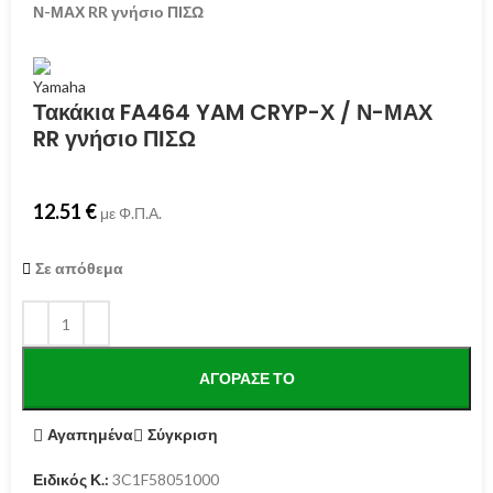
Ν-ΜΑΧ RR γνήσιο ΠΙΣΩ
Τακάκια FA464 YAM CRYP-Χ / Ν-ΜΑΧ
RR γνήσιο ΠΙΣΩ
12.51
€
με Φ.Π.Α.
Σε απόθεμα
ΑΓΌΡΑΣΕ ΤΟ
Αγαπημένα
Σύγκριση
Ειδικός Κ.:
3C1F58051000