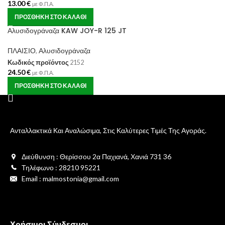
13.00
€
με Φ.Π.Α.
ΠΡΟΣΘΉΚΗ ΣΤΟ ΚΑΛΆΘΙ
Αλυσιδογράναζα KAW JOY-R 125 JT
ΠΛΑΙΣΙΟ
,
Αλυσιδογράναζα
Κωδικός προϊόντος
2152
24.50
€
με Φ.Π.Α.
ΠΡΟΣΘΉΚΗ ΣΤΟ ΚΑΛΆΘΙ
Ανταλλακτικά Και Αναλώσιμα, Στις Καλύτερες Τιμές Της Αγοράς.
Διεύθυνση : Θερίσσου 2α Παχιανά, Χανιά 731 36
Τηλέφωνο : 28210 95221
Email : malmostonia@gmail.com
Χρήσιμοι Σύνδεσμοι