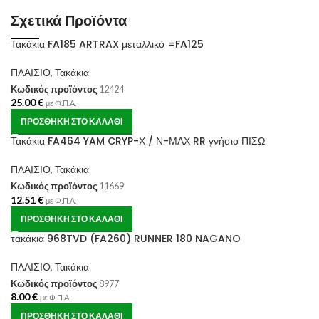
Σχετικά Προϊόντα
Τακάκια FA185 ARTRAX μεταλλικό =FA125
ΠΛΑΙΣΙΟ
,
Τακάκια
Κωδικός προϊόντος
12424
25.00
€
με Φ.Π.Α.
ΠΡΟΣΘΉΚΗ ΣΤΟ ΚΑΛΆΘΙ
Τακάκια FA464 YAM CRYP-Χ / Ν-ΜΑΧ RR γνήσιο ΠΙΣΩ
ΠΛΑΙΣΙΟ
,
Τακάκια
Κωδικός προϊόντος
11669
12.51
€
με Φ.Π.Α.
ΠΡΟΣΘΉΚΗ ΣΤΟ ΚΑΛΆΘΙ
τακάκια 968TVD (FA260) RUNNER 180 NAGANO
ΠΛΑΙΣΙΟ
,
Τακάκια
Κωδικός προϊόντος
8977
8.00
€
με Φ.Π.Α.
ΠΡΟΣΘΉΚΗ ΣΤΟ ΚΑΛΆΘΙ