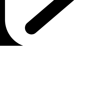
Email : malmostonia@gmail.com
Χρήσιμοι Σύνδεσμοι
Πολιτική Απορρήτου