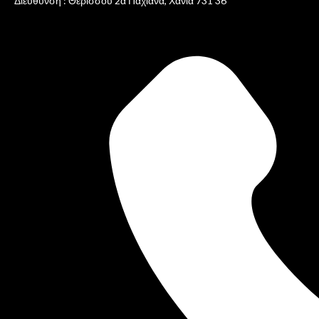
Διεύθυνση : Θερίσσου 2α Παχιανά, Χανιά 731 36