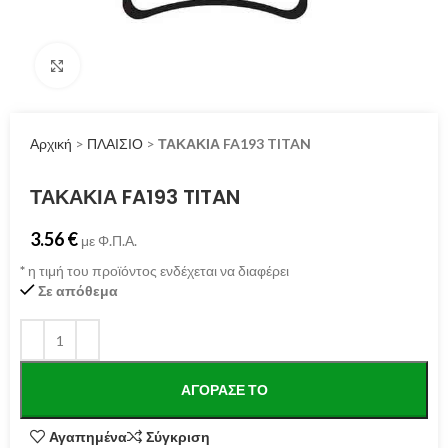
Click to enlarge
Αρχική
>
ΠΛΑΙΣΙΟ
>
ΤΑΚΑΚΙΑ FA193 TITAN
ΤΑΚΑΚΙΑ FA193 TITAN
3.56
€
με Φ.Π.Α.
*
η τιμή του προϊόντος ενδέχεται να διαφέρει
Σε απόθεμα
ΑΓΌΡΑΣΕ ΤΟ
Αγαπημένα
Σύγκριση