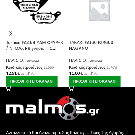
Τ
Τακάκια FA464 YAM CRYP-Χ
ΤΑΚΑΚΙ FA160 FZR600
Π
/ Ν-ΜΑΧ RR γνήσιο ΠΙΣΩ
NAGANO
Κ
1
ΠΛΑΙΣΙΟ
,
Τακάκια
ΠΛΑΙΣΙΟ
,
Τακάκια
Κωδικός προϊόντος
11669
Κωδικός προϊόντος
15478
12.51
€
11.00
€
με Φ.Π.Α.
με Φ.Π.Α.
ΠΡΟΣΘΉΚΗ ΣΤΟ ΚΑΛΆΘΙ
ΠΡΟΣΘΉΚΗ ΣΤΟ ΚΑΛΆΘΙ
Ανταλλακτικά Και Αναλώσιμα, Στις Καλύτερες Τιμές Της Αγοράς.