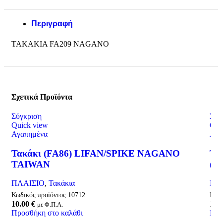
Περιγραφή
ΤΑΚΑΚΙΑ FA209 NAGANO
Σχετικά Προϊόντα
Σύγκριση
Σύγ
Quick view
Qui
Αγαπημένα
Αγα
Τακάκι (FA86) LIFAN/SPIKE NAGANO
ΤΑ
TAIWAN
(F)
ΠΛΑΙΣΙΟ
,
Τακάκια
ΠΛ
Κωδικός προϊόντος
10712
Κωδ
10.00
€
18.
με Φ.Π.Α.
Προσθήκη στο καλάθι
Προ