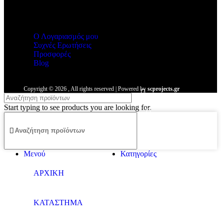
Malmos
Ο Λογαριασμός μου
Συχνές Ερωτήσεις
Προσφορές
Blog
Copyright ©
2026
, All rights reserved | Powered by
scprojects.gr
Start typing to see products you are looking for.
Μενού
Κατηγορίες
ΑΡΧΙΚΗ
ΚΑΤΑΣΤΗΜΑ