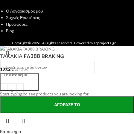
Ο Λογαριασμός μου
Συχνές Ερωτήσεις
Προσφορές
Blog
Copyright ©
2026
, All rights reserved | Powered by
scprojects.gr
ΤΑΚΑΚΙΑ FA388 BRAKING
18.02
€
με Φ.Π.Α.
Σε απόθεμα
Search
Start typing to see products you are looking for.
ΑΓΌΡΑΣΕ ΤΟ
Κατάστημα