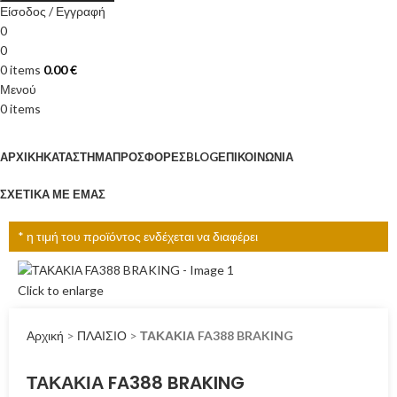
Είσοδος / Εγγραφή
0
0
0
items
0.00
€
Μενού
0
items
Κατηγορίες
ΑΡΧΙΚΉ
ΚΑΤΆΣΤΗΜΑ
ΠΡΟΣΦΟΡΈΣ
BLOG
ΕΠΙΚΟΙΝΩΝΊΑ
ΣΧΕΤΙΚΆ ΜΕ ΕΜΆΣ
* η τιμή του προϊόντος ενδέχεται να διαφέρει
Click to enlarge
Αρχική
>
ΠΛΑΙΣΙΟ
>
ΤΑΚΑΚΙΑ FA388 BRAKING
ΤΑΚΑΚΙΑ FA388 BRAKING