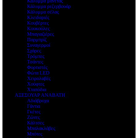
Κάλυμμα μανέτας
Κάλυμμα ρεζερβουάρ
Κάλυμμα σέλας
Κλειδαριές
Κουβέρτες
Κουκούλες
Μπαγιαζιέρες
Παρμπρίζ
Συναγερμοί
Σχάρες
Τρόμπες
Τσάντες
Φορτιστές
Φώτα LED
Χειρολαβές
Χούφτες
Χταπόδια
ΑΞΕΣΟΥΑΡ ΑΝΑΒΑΤΗ
Αδιάβροχα
Γάντια
Γκέτες
Ζώνες
Κάλτσες
Μπαλακλάβες
Μπότες