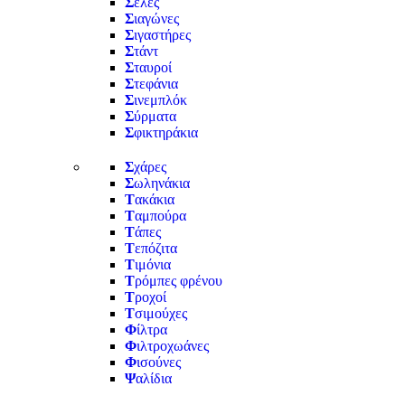
Σ
έλες
Σ
ιαγώνες
Σ
ιγαστήρες
Σ
τάντ
Σ
ταυροί
Σ
τεφάνια
Σ
ινεμπλόκ
Σ
ύρματα
Σ
φικτηράκια
Σ
χάρες
Σ
ωληνάκια
Τ
ακάκια
Τ
αμπούρα
Τ
άπες
Τ
επόζιτα
Τ
ιμόνια
Τ
ρόμπες φρένου
Τ
ροχοί
Τ
σιμούχες
Φ
ίλτρα
Φ
ιλτροχωάνες
Φ
ισούνες
Ψ
αλίδια