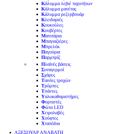
Κ
άλυμμα λεβιέ ταχυτήτων
Κ
άλυμμα μανέτας
Κ
άλυμμα ρεζερβουάρ
Κ
λειδαριές
Κ
ουκούλες
Κ
ουβέρτες
Μ
ανιτάρια
Μ
παγιαζιέρες
Μ
πρελόκ
Π
αγούρια
Π
αρμπρίζ
Π
λαϊνές βάσεις
Σ
υναγερμοί
Σ
χάρες
Τ
αινίες τροχών
Τ
ρόμπες
Τ
σάντες
Υ
αλοκαθαριστήρες
Φ
ορτιστές
Φ
ώτα LED
Χ
ειρολαβές
Χ
ούφτες
Χ
ταπόδια
ΑΞΕΣΟΥΑΡ ΑΝΑΒΑΤΗ