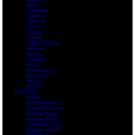
Σχάρες
Σωληνάκια
Τακάκια
Ταμπούρα
Τάπες
Τεπόζιτα
Τιμόνια
Τρόμπες φρένου
τροχαλια
Τροχοί
Τσιμούχες
Φίλτρα
Φιλτροχωάνες
Φυσούνες
Ψαλίδια
Ψυγεία
ΠΛΑΣΤΙΚΑ
Διχάλα
Καπάκι Τιμονιού
Καπάκια Πιρουνιού
Καπάκια Πλαϊνα
Καπάκια Ποδιάς
Καπάκια Σκελετού
Καπάκια τιμονιού