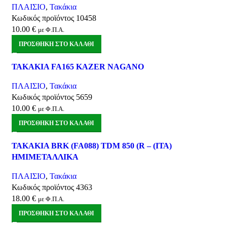
Αγαπημένα
ΠΛΑΙΣΙΟ
,
Τακάκια
Κωδικός προϊόντος
10458
10.00
€
με Φ.Π.Α.
ΠΡΟΣΘΉΚΗ ΣΤΟ ΚΑΛΆΘΙ
Σύγκριση
ΤΑΚΑΚΙΑ FA165 KAZER NAGANO
Quick view
Αγαπημένα
ΠΛΑΙΣΙΟ
,
Τακάκια
Κωδικός προϊόντος
5659
10.00
€
με Φ.Π.Α.
ΠΡΟΣΘΉΚΗ ΣΤΟ ΚΑΛΆΘΙ
Σύγκριση
ΤΑΚΑΚΙΑ BRK (FA088) TDM 850 (R – (ΙΤΑ)
Quick view
ΗΜΙΜΕΤΑΛΛΙΚΑ
Αγαπημένα
ΠΛΑΙΣΙΟ
,
Τακάκια
Κωδικός προϊόντος
4363
18.00
€
με Φ.Π.Α.
ΠΡΟΣΘΉΚΗ ΣΤΟ ΚΑΛΆΘΙ