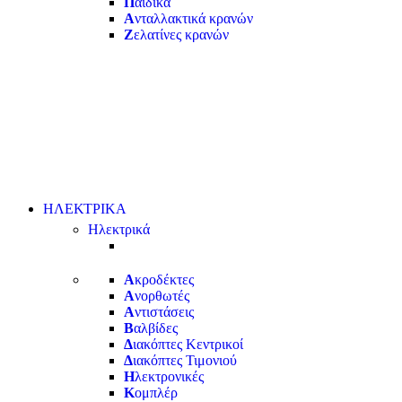
Π
αιδικά
Α
νταλλακτικά κρανών
Ζ
ελατίνες κρανών
ΗΛΕΚΤΡΙΚΑ
Ηλεκτρικά
Α
κροδέκτες
Α
νορθωτές
Α
ντιστάσεις
Β
αλβίδες
Δ
ιακόπτες Κεντρικοί
Δ
ιακόπτες Τιμονιού
Η
λεκτρονικές
Κ
ομπλέρ