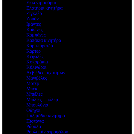
Εκκεντροφόροι
Ελατήρια κινητήρα
Ζιγκλέρ
Ζουάν
Ιμάντες
Καδένες
Καμπάνες
Καπάκια κινητήρα
Καρμπυρατέρ
Κάρτερ
Κεφαλές
Κοκοράκια
Κύλινδροι
Λεβιέδες ταχυτήτων
Μανιβέλες
Μοτέρ
Μπεκ
Μπιέλες
Μπίλιες – ρόλερ
Μπουλόνια
Οδηγοί
Παξιμάδια κινητήρα
Πιστόνια
Ράουλα
Ρουλεμάν στροφάλου