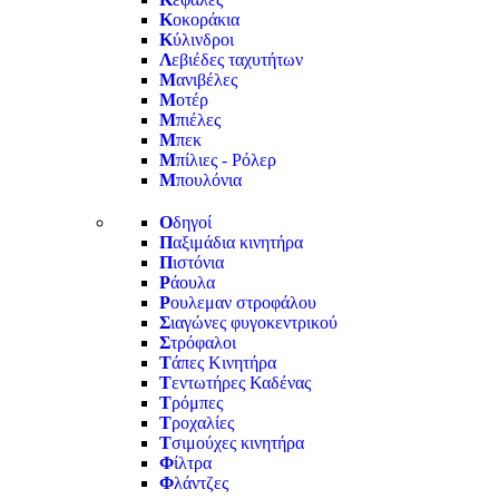
Κ
οκοράκια
Κ
ύλινδροι
Λ
εβιέδες ταχυτήτων
Μ
ανιβέλες
Μ
οτέρ
Μ
πιέλες
Μ
πεκ
Μ
πίλιες - Ρόλερ
Μ
πουλόνια
Ο
δηγοί
Π
αξιμάδια κινητήρα
Π
ιστόνια
Ρ
άουλα
Ρ
ουλεμαν στροφάλου
Σ
ιαγώνες φυγοκεντρικού
Σ
τρόφαλοι
Τ
άπες Κινητήρα
Τ
εντωτήρες Καδένας
Τ
ρόμπες
Τ
ροχαλίες
Τ
σιμούχες κινητήρα
Φ
ίλτρα
Φ
λάντζες