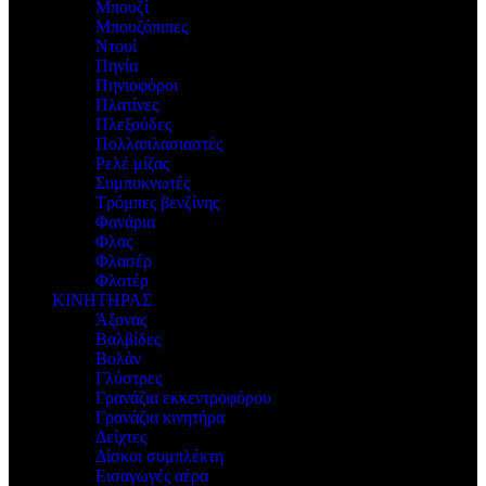
Μπουζί
Μπουζόπιπες
Ντουί
Πηνία
Πηνιοφόροι
Πλατίνες
Πλεξούδες
Πολλαπλασιαστές
Ρελέ μίζας
Συμπυκνωτές
Τρόμπες βενζίνης
Φανάρια
Φλας
Φλασέρ
Φλοτέρ
ΚΙΝΗΤΗΡΑΣ
Άξονας
Βαλβίδες
Βολάν
Γλύστρες
Γρανάζια εκκεντροφόρου
Γρανάζια κινητήρα
Δείχτες
Δίσκοι συμπλέκτη
Εισαγωγές αέρα