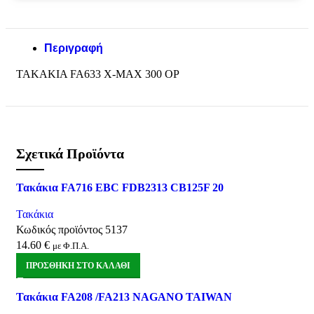
Περιγραφή
ΤΑΚΑΚΙΑ FA633 X-MAX 300 OP
Σχετικά Προϊόντα
Σύγκριση
Τακάκια FA716 EBC FDB2313 CB125F 20
Quick view
Αγαπημένα
Τακάκια
Κωδικός προϊόντος
5137
14.60
€
με Φ.Π.Α.
ΠΡΟΣΘΉΚΗ ΣΤΟ ΚΑΛΆΘΙ
Σύγκριση
Τακάκια FA208 /FA213 NAGANO TAIWAN
Quick view