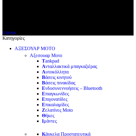
0
items
Κατηγορίες
ΑΞΕΣΟΥΑΡ ΜΟΤΟ
Αξεσουαρ Μοτο
T
ankpad
Α
νταλλακτικά μπαγκαζιέρας
Α
υτοκόλλητα
Β
άσεις κινητού
Β
άσεις πινακίδας
Ε
νδοσυνεννοήσεις – Bluetooth
Ε
πιαγκωνίδες
Ε
πιγονατίδες
Ε
πικαλαμίδες
Ζ
ελατίνες Moto
Θ
ήκες
Ι
μάντες
Κ
άγκελα Προστατευτικά