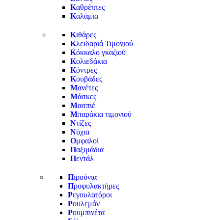
Κ
αθρέπτες
Κ
αλάμια
Κ
ιθάρες
Κ
λειδαριά Τιμονιού
Κ
όκκαλο γκαζιού
Κ
ολιεδάκια
Κ
όντρες
Κ
ουβάδες
Μ
ανέτες
Μ
άσκες
Μ
ασπιέ
Μ
παράκια τιμονιού
Ν
τίζες
Ν
ύχια
Ο
μφαλοί
Π
αξιμάδια
Π
εντάλ
Π
ιρούνια
Π
ροφυλακτήρες
Ρ
εγουλατόροι
Ρ
ουλεμάν
Ρ
ουμπινέτα