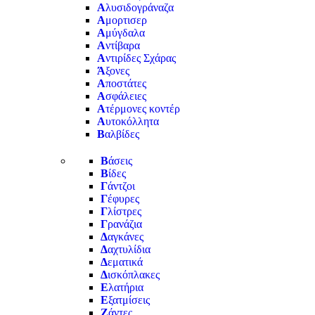
Α
λυσιδογράναζα
Α
μορτισερ
Α
μύγδαλα
Α
ντίβαρα
Α
ντιρίδες Σχάρας
Ά
ξονες
Α
ποστάτες
Α
σφάλειες
Α
τέρμονες κοντέρ
Α
υτοκόλλητα
Β
αλβίδες
Β
άσεις
Β
ίδες
Γ
άντζοι
Γ
έφυρες
Γ
λίστρες
Γ
ρανάζια
Δ
αγκάνες
Δ
αχτυλίδια
Δ
εματικά
Δ
ισκόπλακες
Ε
λατήρια
Ε
ξατμίσεις
Ζ
άντες