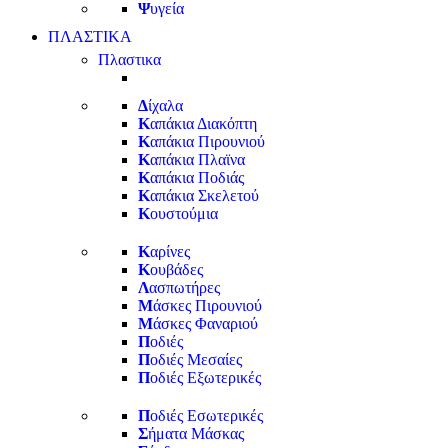
Ψ
υγεία
ΠΛΑΣΤΙΚΑ
Πλαστικα
Δ
ίχαλα
Κ
απάκια Διακόπτη
Κ
απάκια Πιρουνιού
Κ
απάκια Πλαϊνα
Κ
απάκια Ποδιάς
Κ
απάκια Σκελετού
Κ
ουστούμια
Κ
αρίνες
Κ
ουβάδες
Λ
ασπωτήρες
Μ
άσκες Πιρουνιού
Μ
άσκες Φαναριού
Π
οδιές
Π
οδιές Μεσαίες
Π
οδιές Εξωτερικές
Π
οδιές Εσωτερικές
Σ
ήματα Μάσκας