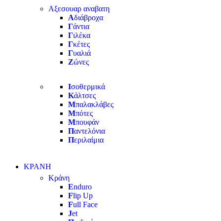
Αξεσουαρ αναβατη
Α
διάβροχα
Γ
άντια
Γ
ιλέκα
Γ
κέτες
Γ
υαλιά
Ζ
ώνες
Ι
σοθερμικά
Κ
άλτσες
Μ
παλακλάβες
Μ
πότες
Μ
πουφάν
Π
αντελόνια
Π
εριλαίμια
ΚΡΑΝΗ
Κράνη
E
nduro
F
lip Up
F
ull Face
J
et