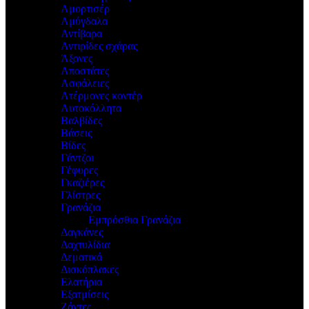
Αμορτισέρ
Αμύγδαλα
Αντίβαρα
Αντιρίδες σχάρας
Άξονες
Αποστάτες
Ασφάλειες
Ατέρμονες κοντέρ
Αυτοκόλλητα
Βαλβίδες
Βάσεις
Βίδες
Γάντζοι
Γέφυρες
Γκαζιέρες
Γλίστρες
Γρανάζια
Εμπρόσθια Γρανάζια
Δαγκάνες
Δαχτυλίδια
Δεματικά
Δισκόπλακες
Ελατήρια
Εξατμίσεις
Ζάντες