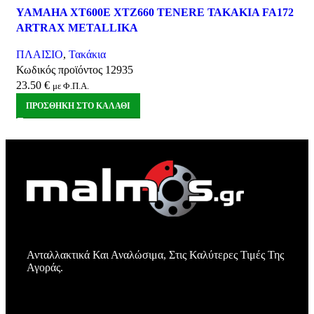
Σύγκριση
YAMAHA XT600E XTZ660 TENERE ΤΑΚΑΚΙΑ FA172
Quick view
ARTRAX METALLIKA
Αγαπημένα
ΠΛΑΙΣΙΟ
,
Τακάκια
Κωδικός προϊόντος
12935
23.50
€
με Φ.Π.Α.
ΠΡΟΣΘΉΚΗ ΣΤΟ ΚΑΛΆΘΙ
Ανταλλακτικά Και Αναλώσιμα, Στις Καλύτερες Τιμές Της
Αγοράς.