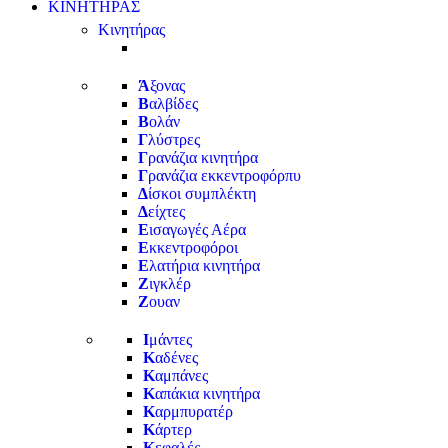
ΚΙΝΗΤΗΡΑΣ
Κινητήρας
Ά
ξονας
Β
αλβίδες
Β
ολάν
Γ
λύστρες
Γ
ρανάζια κινητήρα
Γ
ρανάζια εκκεντροφόρπυ
Δ
ίσκοι συμπλέκτη
Δ
είχτες
Ε
ισαγωγές Αέρα
Ε
κκεντροφόροι
Ε
λατήρια κινητήρα
Ζ
ιγκλέρ
Ζ
ουαν
Ι
μάντες
Κ
αδένες
Κ
αμπάνες
Κ
απάκια κινητήρα
Κ
αρμπυρατέρ
Κ
άρτερ
Κ
εφαλές