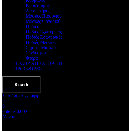
Κουβάδες
Κουστούμια
Λασπωτήρες
Μάσκες Πιρουνιού
Μάσκες Φαναριού
Ποδιές
Ποδιές Εξωτερικές
Ποδιές Εσωτερικές
Ποδιές Μεσαίες
Σήματα Μάσκας
Σύνδεσμοι
Φτερά
ΠΟΔΗΛΑΤΙΚΑ- ΠΑΤΙΝΙ
ΠΡΟΣΦΟΡΕΣ
Search
Είσοδος / Εγγραφή
0
0
0
items
0.00
€
Μενού