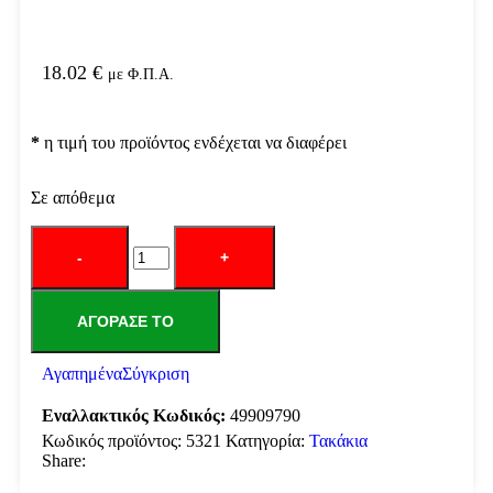
18.02
€
με Φ.Π.Α.
*
η τιμή του προϊόντος ενδέχεται να διαφέρει
Σε απόθεμα
ΑΓΌΡΑΣΕ ΤΟ
Αγαπημένα
Σύγκριση
Εναλλακτικός Κωδικός:
49909790
Κωδικός προϊόντος:
5321
Κατηγορία:
Τακάκια
Share: