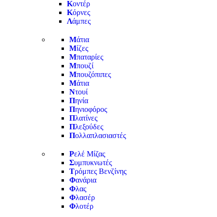
Κ
οντέρ
Κ
όρνες
Λ
άμπες
Μ
άτια
Μ
ίζες
Μ
παταρίες
Μ
πουζί
Μ
πουζόπιπες
Μ
άτια
Ν
τουί
Π
ηνία
Π
ηνιοφόρος
Π
λατίνες
Π
λεξούδες
Π
ολλαπλασιαστές
Ρ
ελέ Μίζας
Σ
υμπυκνωτές
Τ
ρόμπες Βενζίνης
Φ
ανάρια
Φ
λας
Φ
λασέρ
Φ
λοτέρ