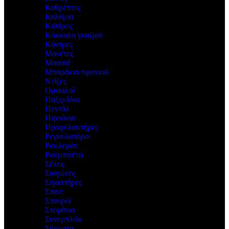
Καθρέπτες
Καλάμια
Κιθάρες
Κόκκαλα γκαζιού
Κόντρες
Μανέτες
Μασπιέ
Μπαράκια τιμονιού
Ντίζες
Ομφαλοί
Παξιμάδια
Πεντάλ
Πιρούνια
Προφυλακτήρες
Ρεγουλατόροι
Ρουλεμάν
Ρουμπινέτα
Σέλες
Σιαγώνες
Σιγαστήρες
Σταντ
Σταυροί
Στεφάνια
Συνεμπλόκ
Σύρματα