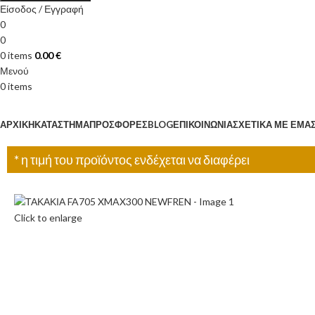
Είσοδος / Εγγραφή
0
0
0
items
0.00
€
Μενού
0
items
Κατηγορίες
ΑΡΧΙΚΉ
ΚΑΤΆΣΤΗΜΑ
ΠΡΟΣΦΟΡΈΣ
BLOG
ΕΠΙΚΟΙΝΩΝΊΑ
ΣΧΕΤΙΚΆ ΜΕ ΕΜΆ
* η τιμή του προϊόντος ενδέχεται να διαφέρει
Click to enlarge