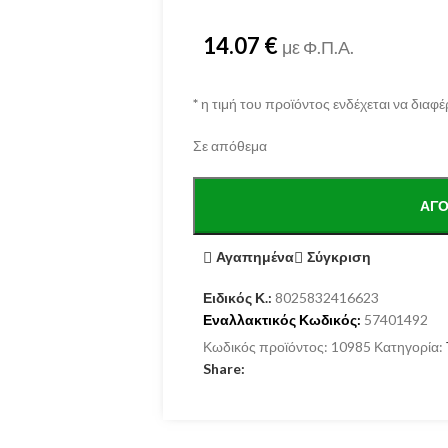
14.07
€
με Φ.Π.Α.
*
η τιμή του προϊόντος ενδέχεται να διαφέ
Σε απόθεμα
ΑΓΌ
Αγαπημένα
Σύγκριση
Ειδικός Κ.:
8025832416623
Εναλλακτικός Κωδικός:
57401492
Κωδικός προϊόντος:
10985
Κατηγορία:
Share: