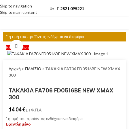
Skip to navigation
2821 095221
Skip to main content
ΜΕΝΟΎ
* η τιμή του προϊόντος ενδέχεται να διαφέρει
Click to enlarge
Εξαντλημένο
Αρχική
>
ΠΛΑΙΣΙΟ
>
ΤΑΚΑΚΙΑ FA706 FD0516BE NEW XMAX
300
ΤΑΚΑΚΙΑ FA706 FD0516BE NEW XMAX
300
14.04
€
με Φ.Π.Α.
*
η τιμή του προϊόντος ενδέχεται να διαφέρει
Εξαντλημένο