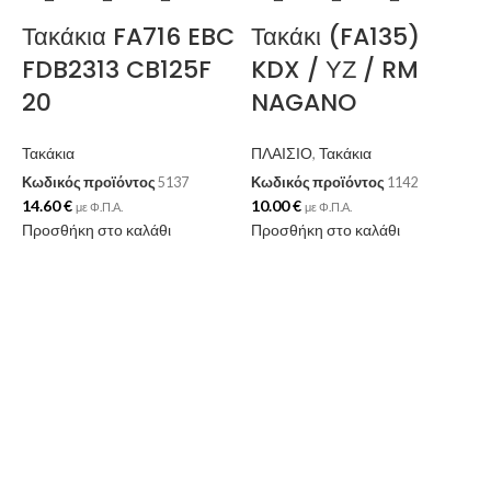
Τακάκια FA716 EBC
Τακάκι (FA135)
FDB2313 CB125F
KDX / ΥΖ / RM
20
NAGANO
Τακάκια
ΠΛΑΙΣΙΟ
,
Τακάκια
Κωδικός προϊόντος
5137
Κωδικός προϊόντος
1142
14.60
€
10.00
€
με Φ.Π.Α.
με Φ.Π.Α.
Προσθήκη στο καλάθι
Προσθήκη στο καλάθι
Π
Κ
1
Π