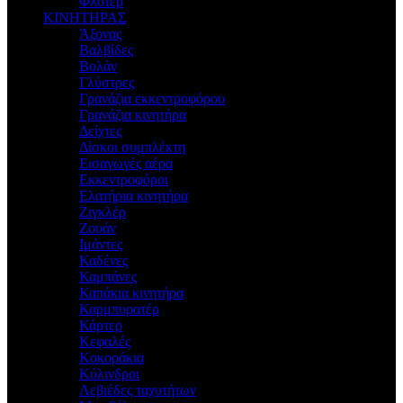
Φλοτέρ
ΚΙΝΗΤΗΡΑΣ
Άξονας
Βαλβίδες
Βολάν
Γλύστρες
Γρανάζια εκκεντροφόρου
Γρανάζια κινητήρα
Δείχτες
Δίσκοι συμπλέκτη
Εισαγωγές αέρα
Εκκεντροφόροι
Ελατήρια κινητήρα
Ζιγκλέρ
Ζουάν
Ιμάντες
Καδένες
Καμπάνες
Καπάκια κινητήρα
Καρμπυρατέρ
Κάρτερ
Κεφαλές
Κοκοράκια
Κύλινδροι
Λεβιέδες ταχυτήτων