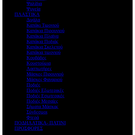
Ψαλίδια
Ψυγεία
ΠΛΑΣΤΙΚΑ
Διχάλα
Καπάκι Τιμονιού
Καπάκια Πιρουνιού
Καπάκια Πλαϊνα
Καπάκια Ποδιάς
Καπάκια Σκελετού
Καπάκια τιμονιού
Κουβάδες
Κουστούμια
Λασπωτήρες
Μάσκες Πιρουνιού
Μάσκες Φαναριού
Ποδιές
Ποδιές Εξωτερικές
Ποδιές Εσωτερικές
Ποδιές Μεσαίες
Σήματα Μάσκας
Σύνδεσμοι
Φτερά
ΠΟΔΗΛΑΤΙΚΑ- ΠΑΤΙΝΙ
ΠΡΟΣΦΟΡΕΣ