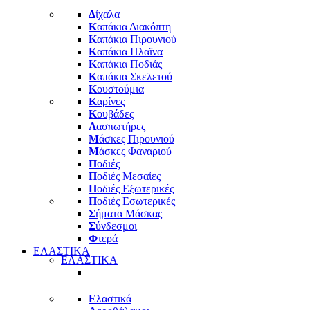
Δ
ίχαλα
Κ
απάκια Διακόπτη
Κ
απάκια Πιρουνιού
Κ
απάκια Πλαϊνα
Κ
απάκια Ποδιάς
Κ
απάκια Σκελετού
Κ
ουστούμια
Κ
αρίνες
Κ
ουβάδες
Λ
ασπωτήρες
Μ
άσκες Πιρουνιού
Μ
άσκες Φαναριού
Π
οδιές
Π
οδιές Μεσαίες
Π
οδιές Εξωτερικές
Π
οδιές Εσωτερικές
Σ
ήματα Μάσκας
Σ
ύνδεσμοι
Φ
τερά
ΕΛΑΣΤΙΚΑ
ΕΛΑΣΤΙΚΑ
Ε
λαστικά