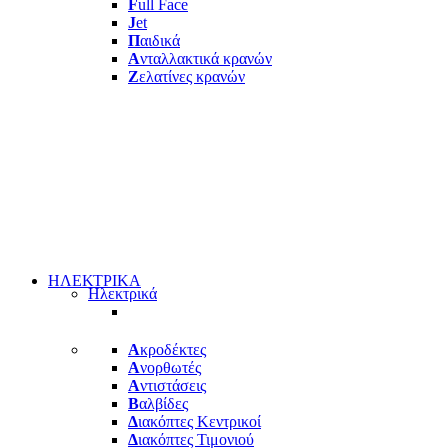
F
ull Face
J
et
Π
αιδικά
Α
νταλλακτικά κρανών
Ζ
ελατίνες κρανών
ΗΛΕΚΤΡΙΚΑ
Ηλεκτρικά
Α
κροδέκτες
Α
νορθωτές
Α
ντιστάσεις
Β
αλβίδες
Δ
ιακόπτες Κεντρικοί
Δ
ιακόπτες Τιμονιού