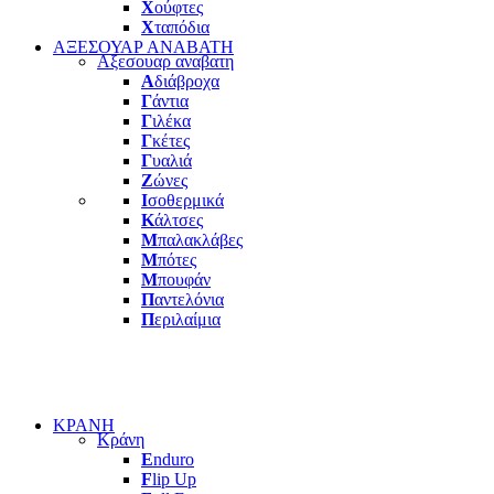
Χ
ούφτες
Χ
ταπόδια
ΑΞΕΣΟΥΑΡ ΑΝΑΒΑΤΗ
Αξεσουαρ αναβατη
Α
διάβροχα
Γ
άντια
Γ
ιλέκα
Γ
κέτες
Γ
υαλιά
Ζ
ώνες
Ι
σοθερμικά
Κ
άλτσες
Μ
παλακλάβες
Μ
πότες
Μ
πουφάν
Π
αντελόνια
Π
εριλαίμια
ΚΡΑΝΗ
Κράνη
E
nduro
F
lip Up