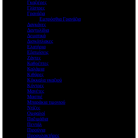
Γκαζιέρες
Γλίστρες
Γρανάζια
Εμπρόσθια Γρανάζια
Δαγκάνες
Δαχτυλίδια
Δεματικά
Δισκόπλακες
Ελατήρια
Εξατμίσεις
Ζάντες
Καθρέπτες
Καλάμια
Κιθάρες
Κόκκαλα γκαζιού
Κόντρες
Μανέτες
Μασπιέ
Μπαράκια τιμονιού
Ντίζες
Ομφαλοί
Παξιμάδια
Πεντάλ
Πιρούνια
Προφυλακτήρες