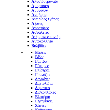
Α
λυσιδογράναζα
Α
μορτισερ
Α
μύγδαλα
Α
ντίβαρα
Α
ντιρίδες Σχάρας
Ά
ξονες
Α
ποστάτες
Α
σφάλειες
Α
τέρμονες κοντέρ
Α
υτοκόλλητα
Β
αλβίδες
Β
άσεις
Β
ίδες
Γ
άντζοι
Γ
έφυρες
Γ
λίστρες
Γ
ρανάζια
Δ
αγκάνες
Δ
αχτυλίδια
Δ
εματικά
Δ
ισκόπλακες
Ε
λατήρια
Ε
ξατμίσεις
Ζ
άντες
Κ
αθρέπτες