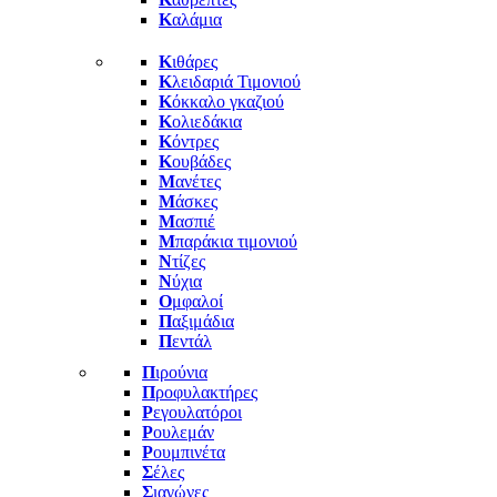
Κ
αλάμια
Κ
ιθάρες
Κ
λειδαριά Τιμονιού
Κ
όκκαλο γκαζιού
Κ
ολιεδάκια
Κ
όντρες
Κ
ουβάδες
Μ
ανέτες
Μ
άσκες
Μ
ασπιέ
Μ
παράκια τιμονιού
Ν
τίζες
Ν
ύχια
Ο
μφαλοί
Π
αξιμάδια
Π
εντάλ
Π
ιρούνια
Π
ροφυλακτήρες
Ρ
εγουλατόροι
Ρ
ουλεμάν
Ρ
ουμπινέτα
Σ
έλες
Σ
ιαγώνες