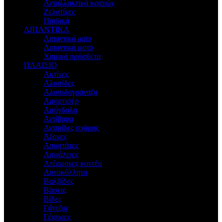
Ανταλλακτικά κρανών
Ζελατίνες
Παιδικά
ΛΙΠΑΝΤΙΚΑ
Λιπαντικά auto
Λιπαντικά μοτό
Χημικά πρόσθετα
ΠΛΑΙΣΙΟ
Ακτίνες
Αλυσίδες
Αλυσιδογράναζα
Αμορτισέρ
Αμύγδαλα
Αντίβαρα
Αντιρίδες σχάρας
Άξονες
Αποστάτες
Ασφάλειες
Ατέρμονες κοντέρ
Αυτοκόλλητα
Βαλβίδες
Βάσεις
Βίδες
Γάντζοι
Γέφυρες