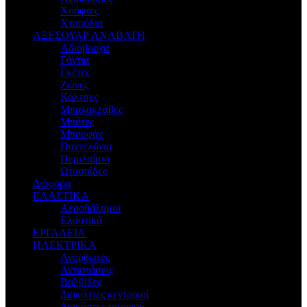
Χούφτες
Χταπόδια
ΑΞΕΣΟΥΑΡ ΑΝΑΒΑΤΗ
Αδιάβροχα
Γάντια
Γκέτες
Ζώνες
Κάλτσες
Μπαλακλάβες
Μπότες
Μπουφάν
Παντελόνια
Περιλαίμια
Ωτασπίδες
Διάφορα
ΕΛΑΣΤΙΚΑ
Αεροθάλαμοι
Ελαστικά
ΕΡΓΑΛΕΙΑ
ΗΛΕΚΤΡΙΚΑ
Ανορθωτές
Αντιστάσεις
Βαλβίδες
Διακόπτες κεντρικοί
Διακόπτες τιμονιού