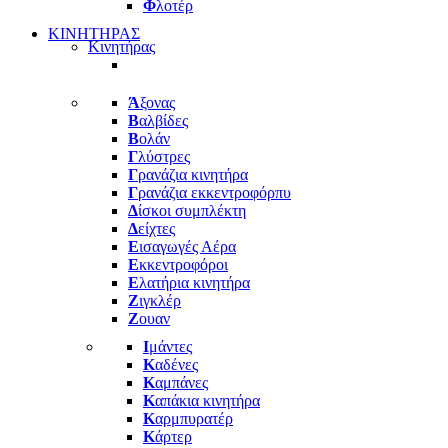
Φ
λοτέρ
ΚΙΝΗΤΗΡΑΣ
Κινητήρας
Ά
ξονας
Β
αλβίδες
Β
ολάν
Γ
λύστρες
Γ
ρανάζια κινητήρα
Γ
ρανάζια εκκεντροφόρπυ
Δ
ίσκοι συμπλέκτη
Δ
είχτες
Ε
ισαγωγές Αέρα
Ε
κκεντροφόροι
Ε
λατήρια κινητήρα
Ζ
ιγκλέρ
Ζ
ουαν
Ι
μάντες
Κ
αδένες
Κ
αμπάνες
Κ
απάκια κινητήρα
Κ
αρμπυρατέρ
Κ
άρτερ