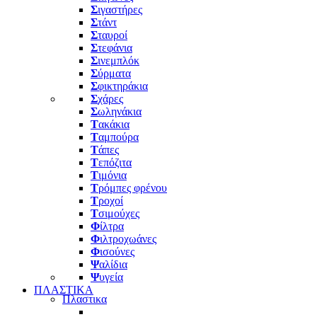
Σ
ιγαστήρες
Σ
τάντ
Σ
ταυροί
Σ
τεφάνια
Σ
ινεμπλόκ
Σ
ύρματα
Σ
φικτηράκια
Σ
χάρες
Σ
ωληνάκια
Τ
ακάκια
Τ
αμπούρα
Τ
άπες
Τ
επόζιτα
Τ
ιμόνια
Τ
ρόμπες φρένου
Τ
ροχοί
Τ
σιμούχες
Φ
ίλτρα
Φ
ιλτροχωάνες
Φ
ισούνες
Ψ
αλίδια
Ψ
υγεία
ΠΛΑΣΤΙΚΑ
Πλαστικα