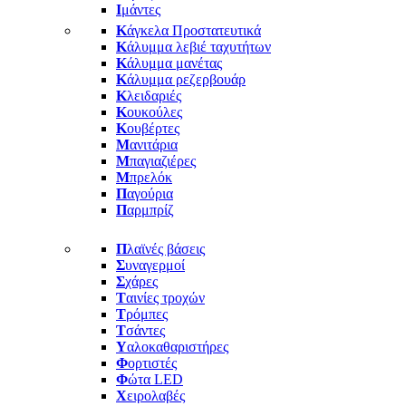
Ι
μάντες
Κ
άγκελα Προστατευτικά
Κ
άλυμμα λεβιέ ταχυτήτων
Κ
άλυμμα μανέτας
Κ
άλυμμα ρεζερβουάρ
Κ
λειδαριές
Κ
ουκούλες
Κ
ουβέρτες
Μ
ανιτάρια
Μ
παγιαζιέρες
Μ
πρελόκ
Π
αγούρια
Π
αρμπρίζ
Π
λαϊνές βάσεις
Σ
υναγερμοί
Σ
χάρες
Τ
αινίες τροχών
Τ
ρόμπες
Τ
σάντες
Υ
αλοκαθαριστήρες
Φ
ορτιστές
Φ
ώτα LED
Χ
ειρολαβές