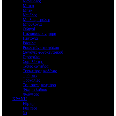
Μανιβέλες
Μοτέρ
Μπεκ
Μπιέλες
Μπίλιες – ρόλερ
Μπουλόνια
Οδηγοί
Παξιμάδια κινητήρα
Πιστόνια
Ράουλα
Ρουλεμάν στροφάλου
Σιαγόνες φυγοκεντρικού
Στρόφαλοι
Συμπλέκτης
Τάπες κινητήρα
Τεντωτήρες καδένας
Τρόμπες
Τροχαλίες
Τσιμούχες κινητήρα
Φίλτρα λαδιού
Φλάντζες
ΚΡΑΝΗ
Flip up
Full face
Jet