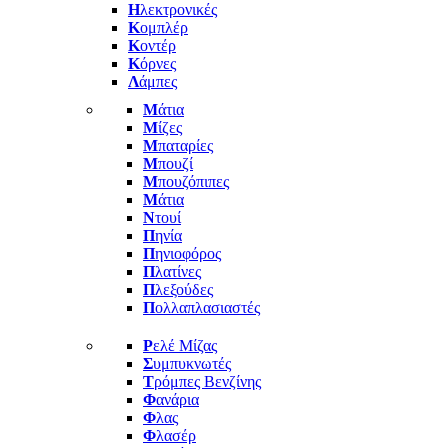
Η
λεκτρονικές
Κ
ομπλέρ
Κ
οντέρ
Κ
όρνες
Λ
άμπες
Μ
άτια
Μ
ίζες
Μ
παταρίες
Μ
πουζί
Μ
πουζόπιπες
Μ
άτια
Ν
τουί
Π
ηνία
Π
ηνιοφόρος
Π
λατίνες
Π
λεξούδες
Π
ολλαπλασιαστές
Ρ
ελέ Μίζας
Σ
υμπυκνωτές
Τ
ρόμπες Βενζίνης
Φ
ανάρια
Φ
λας
Φ
λασέρ