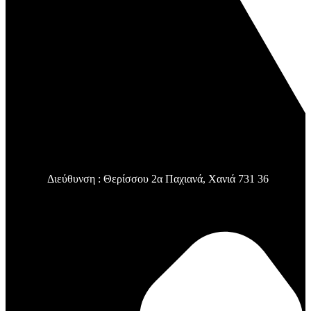
Διεύθυνση : Θερίσσου 2α Παχιανά, Χανιά 731 36