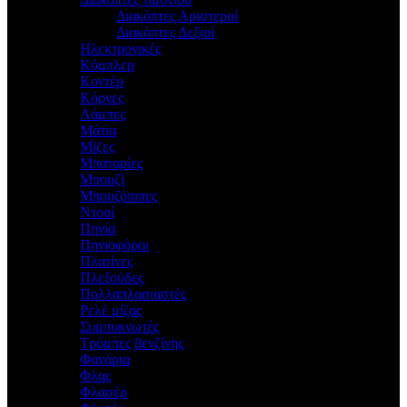
Διακόπτες Αριστεροί
Διακόπτες Δεξιοί
Ηλεκτρονικές
Κόμπλερ
Κοντέρ
Κόρνες
Λάμπες
Μάτια
Μίζες
Μπαταρίες
Μπουζί
Μπουζόπιπες
Ντουί
Πηνία
Πηνιοφόροι
Πλατίνες
Πλεξούδες
Πολλαπλασιαστές
Ρελέ μίζας
Συμπυκνωτές
Τρόμπες βενζίνης
Φανάρια
Φλας
Φλασέρ