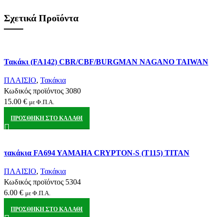
Σχετικά Προϊόντα
Σύγκριση
Τακάκι (FA142) CBR/CBF/BURGMAN NAGANO TAIWAN
Quick view
Αγαπημένα
ΠΛΑΙΣΙΟ
,
Τακάκια
Κωδικός προϊόντος
3080
15.00
€
με Φ.Π.Α.
ΠΡΟΣΘΉΚΗ ΣΤΟ ΚΑΛΆΘΙ
Σύγκριση
τακάκια FA694 YAMAHA CRYPTON-S (T115) TITAN
Quick view
Αγαπημένα
ΠΛΑΙΣΙΟ
,
Τακάκια
Κωδικός προϊόντος
5304
6.00
€
με Φ.Π.Α.
ΠΡΟΣΘΉΚΗ ΣΤΟ ΚΑΛΆΘΙ