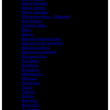
Βάσεις βαλίτσας
Βάσεις κινητού
Βάσεις πινακίδας
Ενδοσυνεννοήσεις – Bluetooth
Επιγονατίδες
Ζελατίνες Moto
Θήκες
Ιμάντες
Κάγκελα Προστατευτικά
Κάλυμμα λεβιέ ταχυτήτων
Κάλυμμα μανέτας
Κάλυμμα ρεζερβουάρ
Κάλυμμα σέλας
Κλειδαριές
Κουβέρτες
Κουκούλες
Μπαγιαζιέρες
Παρμπρίζ
Συναγερμοί
Σχάρες
Τρόμπες
Τσάντες
Φορτιστές
Φώτα LED
Χειρολαβές