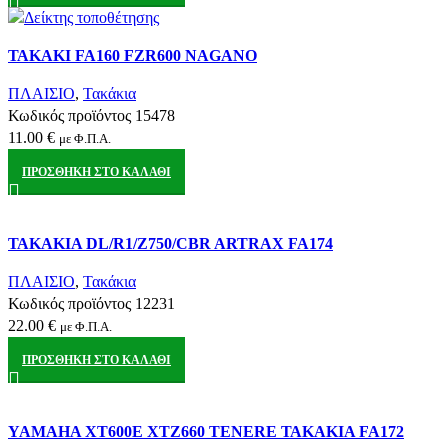
Σύγκριση
ΤΑΚΑΚΙ FA160 FZR600 NAGANO
Quick view
Αγαπημένα
ΠΛΑΙΣΙΟ
,
Τακάκια
Κωδικός προϊόντος
15478
11.00
€
με Φ.Π.Α.
ΠΡΟΣΘΉΚΗ ΣΤΟ ΚΑΛΆΘΙ
Σύγκριση
ΤΑΚΑΚΙΑ DL/R1/Z750/CBR ARTRAX FA174
Quick view
Αγαπημένα
ΠΛΑΙΣΙΟ
,
Τακάκια
Κωδικός προϊόντος
12231
22.00
€
με Φ.Π.Α.
ΠΡΟΣΘΉΚΗ ΣΤΟ ΚΑΛΆΘΙ
Σύγκριση
YAMAHA XT600E XTZ660 TENERE ΤΑΚΑΚΙΑ FA172
Quick view