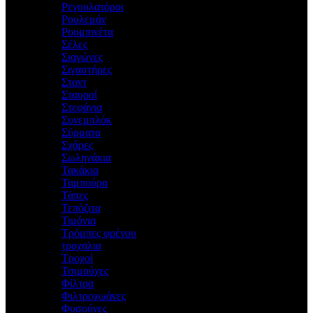
Ρεγουλατόροι
Ρουλεμάν
Ρουμπινέτα
Σέλες
Σιαγώνες
Σιγαστήρες
Σταντ
Σταυροί
Στεφάνια
Συνεμπλόκ
Σύρματα
Σχάρες
Σωληνάκια
Τακάκια
Ταμπούρα
Τάπες
Τεπόζιτα
Τιμόνια
Τρόμπες φρένου
τροχαλια
Τροχοί
Τσιμούχες
Φίλτρα
Φιλτροχωάνες
Φυσούνες