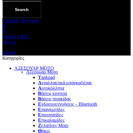
Search
Είσοδος / Εγγραφή
0
0
0
items
0.00
€
Μενού
0
items
Κατηγορίες
ΑΞΕΣΟΥΑΡ ΜΟΤΟ
Αξεσουαρ Μοτο
T
ankpad
Α
νταλλακτικά μπαγκαζιέρας
Α
υτοκόλλητα
Β
άσεις κινητού
Β
άσεις πινακίδας
Ε
νδοσυνεννοήσεις – Bluetooth
Ε
πιαγκωνίδες
Ε
πιγονατίδες
Ε
πικαλαμίδες
Ζ
ελατίνες Moto
Θ
ήκες