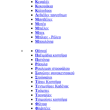
Κ
εφαλές
Κ
οκοράκια
Κ
ύλινδροι
Λ
εβιέδες ταχυτήτων
Μ
ανιβέλες
Μ
οτέρ
Μ
πιέλες
Μ
πεκ
Μ
πίλιες - Ρόλερ
Μ
πουλόνια
Ο
δηγοί
Π
αξιμάδια κινητήρα
Π
ιστόνια
Ρ
άουλα
Ρ
ουλεμαν στροφάλου
Σ
ιαγώνες φυγοκεντρικού
Σ
τρόφαλοι
Τ
άπες Κινητήρα
Τ
εντωτήρες Καδένας
Τ
ρόμπες
Τ
ροχαλίες
Τ
σιμούχες κινητήρα
Φ
ίλτρα
Φ
λάντζες