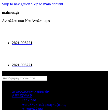
Skip to navigation
Skip to main content
malmos.gr
Ανταλλακτικά Και Αναλώσιμα
2821 095221
2821 095221
κατηγοριες
ανταλλακτικά-kappa-giv
ΑΞΕΣΟΥΑΡ
Tank pad
Ανταλλακτικά μπαγκαζιέρας
Αυτοκόλλητα