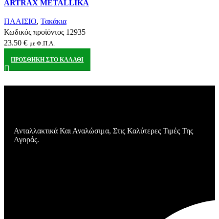
ARTRAX METALLIKA
Αγαπημένα
ΠΛΑΙΣΙΟ
,
Τακάκια
Κωδικός προϊόντος
12935
23.50
€
με Φ.Π.Α.
ΠΡΟΣΘΉΚΗ ΣΤΟ ΚΑΛΆΘΙ
Ανταλλακτικά Και Αναλώσιμα, Στις Καλύτερες Τιμές Της
Αγοράς.