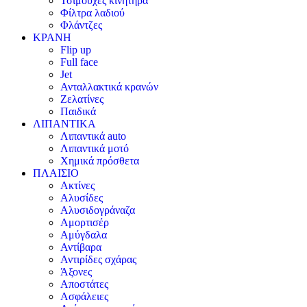
Τσιμούχες κινητήρα
Φίλτρα λαδιού
Φλάντζες
ΚΡΑΝΗ
Flip up
Full face
Jet
Ανταλλακτικά κρανών
Ζελατίνες
Παιδικά
ΛΙΠΑΝΤΙΚΑ
Λιπαντικά auto
Λιπαντικά μοτό
Χημικά πρόσθετα
ΠΛΑΙΣΙΟ
Ακτίνες
Αλυσίδες
Αλυσιδογράναζα
Αμορτισέρ
Αμύγδαλα
Αντίβαρα
Αντιρίδες σχάρας
Άξονες
Αποστάτες
Ασφάλειες