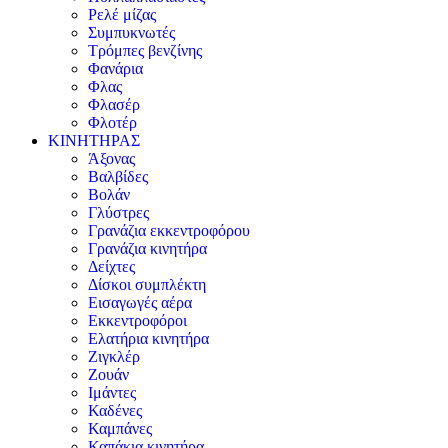
Ρελέ μίζας
Συμπυκνωτές
Τρόμπες βενζίνης
Φανάρια
Φλας
Φλασέρ
Φλοτέρ
ΚΙΝΗΤΗΡΑΣ
Άξονας
Βαλβίδες
Βολάν
Γλύστρες
Γρανάζια εκκεντροφόρου
Γρανάζια κινητήρα
Δείχτες
Δίσκοι συμπλέκτη
Εισαγωγές αέρα
Εκκεντροφόροι
Ελατήρια κινητήρα
Ζιγκλέρ
Ζουάν
Ιμάντες
Καδένες
Καμπάνες
Καπάκια κινητήρα