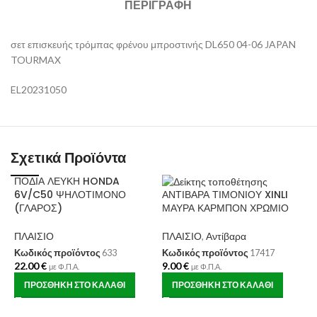
ΠΕΡΙΓΡΑΦΉ
σετ επισκευής τρόμπας φρένου μπροστινής DL650 04-06 JAPAN
TOURMAX
EL20231050
Σχετικά Προϊόντα
ΠΟΔΙΑ ΛΕΥΚΗ HONDA
6V/C50 ΨΗΛΟΤΙΜΟΝΟ
ΑΝΤΙΒΑΡΑ ΤΙΜΟΝΙΟΥ XINLI
(ΓΛΑΡΟΣ)
ΜΑΥΡΑ ΚΑΡΜΠΟΝ ΧΡΩΜΙΟ
ΠΛΑΙΣΙΟ
ΠΛΑΙΣΙΟ
,
Αντίβαρα
Κωδικός προϊόντος
633
Κωδικός προϊόντος
17417
22.00
€
9.00
€
Γ
με Φ.Π.Α.
με Φ.Π.Α.
X
ΠΡΟΣΘΉΚΗ ΣΤΟ ΚΑΛΆΘΙ
ΠΡΟΣΘΉΚΗ ΣΤΟ ΚΑΛΆΘΙ
T