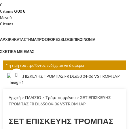
0
0
items
0.00
€
Μενού
0
items
Κατηγορίες
ΑΡΧΙΚΉ
ΚΑΤΆΣΤΗΜΑ
ΠΡΟΣΦΟΡΈΣ
BLOG
ΕΠΙΚΟΙΝΩΝΊΑ
ΣΧΕΤΙΚΆ ΜΕ ΕΜΆΣ
* η τιμή του προϊόντος ενδέχεται να διαφέρει
Click to enlarge
Αρχική
>
ΠΛΑΙΣΙΟ
>
Τρόμπες φρένου
>
ΣΕΤ ΕΠΙΣΚΕΥΗΣ
ΤΡΟΜΠΑΣ FR DL650 04-06 VSTROM JAP
ΣΕΤ ΕΠΙΣΚΕΥΗΣ ΤΡΟΜΠΑΣ