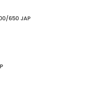
00/650 JAP
P