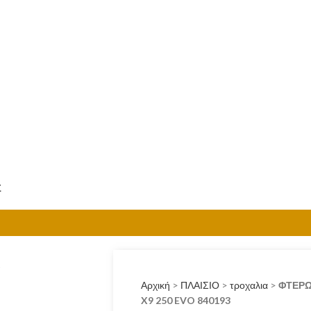
0.00
€
ΜΕΝΟΎ
Σ
Αρχική
>
ΠΛΑΙΣΙΟ
>
τροχαλια
>
ΦΤΕΡΩ
X9 250 EVO 840193