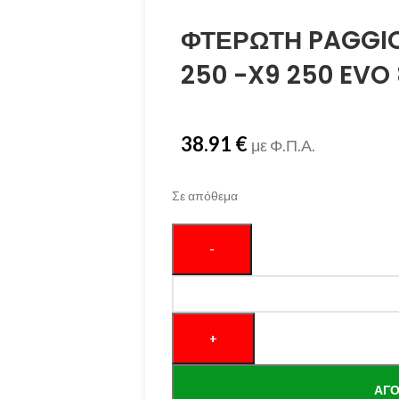
ΦΤΕΡΩΤΗ PAGGIO
250 -X9 250 EVO
38.91
€
με Φ.Π.Α.
Σε απόθεμα
ΑΓΌ