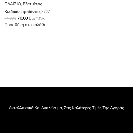
ΠΛΑΙΣΙΟ
,
Εξατμίσεις
Κωδικός προϊόντος
3727
70.00
€
74.00
€
με Φ.Π.Α.
Προσθήκη στο καλάθι
Ανταλλακτικά Και Αναλώσιμα, Στις Καλύτερες Τιμές Της Αγοράς.