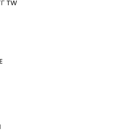
ΥΓ TW
E
N