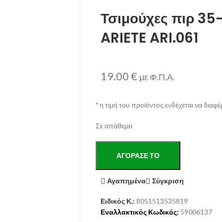
Τσιμούχες πιρ 35
ARIETE ARI.061
19.00
€
με Φ.Π.Α.
*
η τιμή του προϊόντος ενδέχεται να διαφέ
Σε απόθεμα
ΑΓΌΡΑΣΕ ΤΟ
Αγαπημένα
Σύγκριση
Ειδικός Κ.:
8051513535819
Εναλλακτικός Κωδικός:
59006137