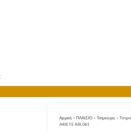
0.00
€
ΜΕΝΟΎ
Σ
Αρχική
>
ΠΛΑΙΣΙΟ
>
Τσιμούχες
>
Τσιμο
ARIETE ARI.061