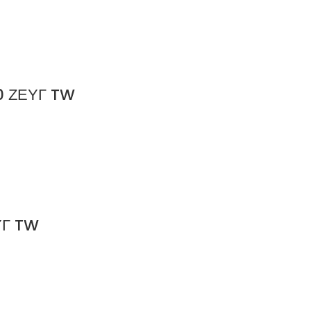
0 ΖΕΥΓ TW
ΥΓ TW