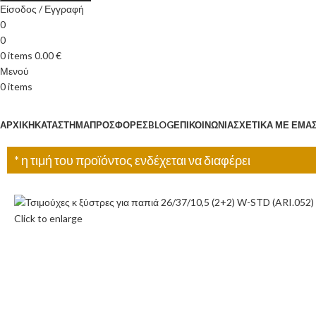
Είσοδος / Εγγραφή
0
0
0
items
0.00
€
Μενού
0
items
Κατηγορίες
ΑΡΧΙΚΉ
ΚΑΤΆΣΤΗΜΑ
ΠΡΟΣΦΟΡΈΣ
BLOG
ΕΠΙΚΟΙΝΩΝΊΑ
ΣΧΕΤΙΚΆ ΜΕ ΕΜΆ
* η τιμή του προϊόντος ενδέχεται να διαφέρει
Click to enlarge