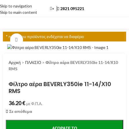
Skip to navigation
2821 095221
Skip to main content
ΜΕΝΟΎ
* η τιμή του προϊόντος ενδέχεται να διαφέρει
Click to enlarge
Αρχική
>
ΠΛΑΙΣΙΟ
>
Φίλτρο αέρα BEVERLY350ie 11-14/Χ10
RMS
Φίλτρο αέρα BEVERLY350ie 11-14/Χ10
RMS
36.20
€
με Φ.Π.Α.
Σε απόθεμα
ΑΓΌΡΑΣΕ ΤΟ