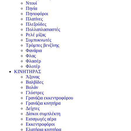
Ντουί
Πηνία
Πηνιοφόροι
Πλατίνες
Πλεξούδες
Πολλαπλασιαστές
Ρελέ μίζας
Συμπυκνωτές
Τρόμπες βενζίνης
Φανάρια
Φλας
Φλασέρ
Φλοτέρ
ΚΙΝΗΤΗΡΑΣ
Άξονας
Βαλβίδες
Βολάν
Γλύστρες
Γρανάζια εκκεντροφόρου
Γρανάζια κινητήρα
Δείχτες
Δίσκοι συμπλέκτη
Εισαγωγές αέρα
Εκκεντροφόροι
Ελατήρια κινητήρα