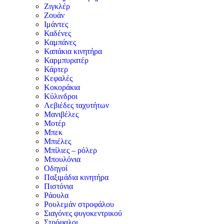
Ζιγκλέρ
Ζουάν
Ιμάντες
Καδένες
Καμπάνες
Καπάκια κινητήρα
Καρμπυρατέρ
Κάρτερ
Κεφαλές
Κοκοράκια
Κύλινδροι
Λεβιέδες ταχυτήτων
Μανιβέλες
Μοτέρ
Μπεκ
Μπιέλες
Μπίλιες – ρόλερ
Μπουλόνια
Οδηγοί
Παξιμάδια κινητήρα
Πιστόνια
Ράουλα
Ρουλεμάν στροφάλου
Σιαγόνες φυγοκεντρικού
Στρόφαλοι