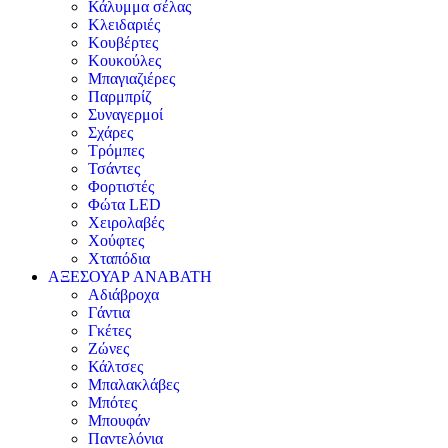
Κάλυμμα σέλας
Κλειδαριές
Κουβέρτες
Κουκούλες
Μπαγιαζιέρες
Παρμπρίζ
Συναγερμοί
Σχάρες
Τρόμπες
Τσάντες
Φορτιστές
Φώτα LED
Χειρολαβές
Χούφτες
Χταπόδια
ΑΞΕΣΟΥΑΡ ΑΝΑΒΑΤΗ
Αδιάβροχα
Γάντια
Γκέτες
Ζώνες
Κάλτσες
Μπαλακλάβες
Μπότες
Μπουφάν
Παντελόνια