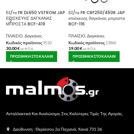
Εξ/τα FR DL650 VSTROM JAP
Εξ/τα FR CRF250/450R JAP
Σ
ΕΠΙΣΚΕΥΗΣ ΔΑΓΚΑΝΑΣ
επισκευης δαγκάνας μπροστα
Χ
ΜΠΡΟΣΤΑ BCF-419
BCF-116
Π
ΠΛΑΙΣΙΟ
,
Δαγκάνες
ΠΛΑΙΣΙΟ
,
Δαγκάνες
Κ
1
Κωδικός προϊόντος
9520
Κωδικός προϊόντος
13860
30.00
€
19.00
€
με Φ.Π.Α.
με Φ.Π.Α.
ΠΡΟΣΘΉΚΗ ΣΤΟ ΚΑΛΆΘΙ
ΠΡΟΣΘΉΚΗ ΣΤΟ ΚΑΛΆΘΙ
Ανταλλακτικά Και Αναλώσιμα, Στις Καλύτερες Τιμές Της Αγοράς.
Διεύθυνση : Θερίσσου 2α Παχιανά, Χανιά 731 36