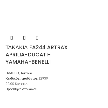
ΤΑΚΑΚΙΑ FA244 ARTRAX
APRILIA-DUCATI-
YAMAHA-BENELLI
ΠΛΑΙΣΙΟ
,
Τακάκια
Κωδικός προϊόντος
12939
22.00
€
με Φ.Π.Α.
Δισκόπλακ
Προσθήκη στο καλάθι
CRYPTON X
SHARK