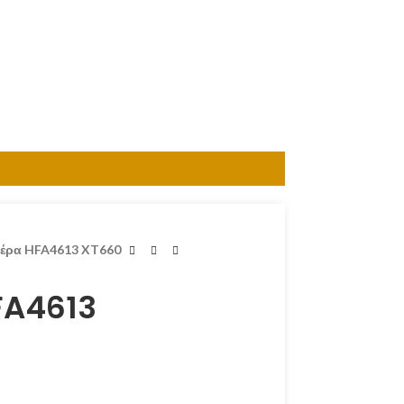
αέρα HFA4613 XT660
FA4613