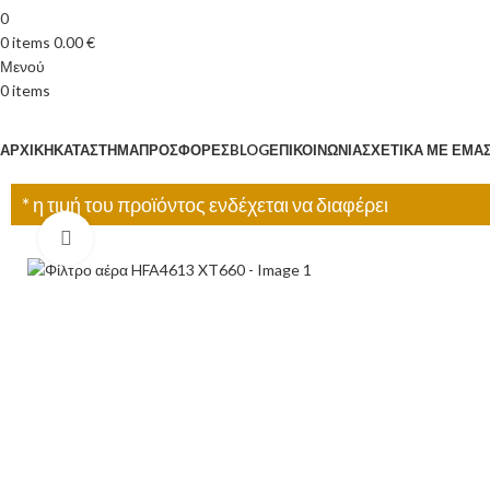
0
0
items
0.00
€
Μενού
0
items
Κατηγορίες
ΑΡΧΙΚΉ
ΚΑΤΆΣΤΗΜΑ
ΠΡΟΣΦΟΡΈΣ
BLOG
ΕΠΙΚΟΙΝΩΝΊΑ
ΣΧΕΤΙΚΆ ΜΕ ΕΜΆ
* η τιμή του προϊόντος ενδέχεται να διαφέρει
Click to enlarge