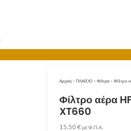
Σ
Αρχική
>
ΠΛΑΙΣΙΟ
>
Φίλτρα
>
Φίλτρο 
Φίλτρο αέρα H
XT660
15.50
€
με Φ.Π.Α.