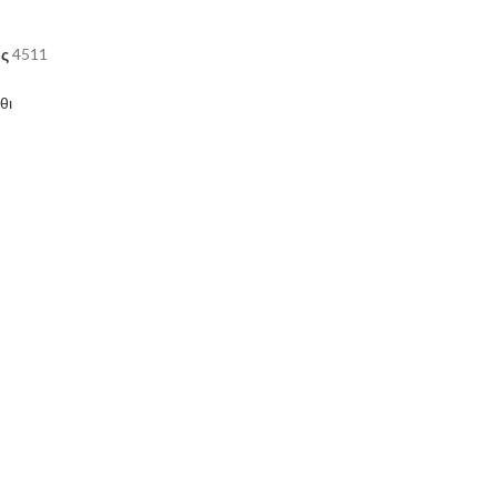
ος
4511
θι