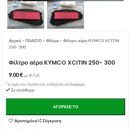
Αρχική
>
ΠΛΑΙΣΙΟ
>
Φίλτρα
>
Φίλτρο αέρα KYMCO XCITIN
250- 300
Φίλτρο αέρα KYMCO XCITIN 250- 300
9.00
€
με Φ.Π.Α.
*
η τιμή του προϊόντος ενδέχεται να διαφέρει
Σε απόθεμα
ΑΓΌΡΑΣΕ ΤΟ
Αγαπημένα
Σύγκριση