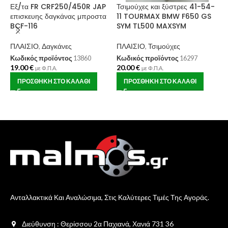
Εξ/τα FR CRF250/450R JAP
Τσιμούχες και ξύστρες 41-54-
Μ
επισκευης δαγκάνας μπροστα
11 TOURMAX BMW F650 GS
X
BCF-116
SYM TL500 MAXSYM
Π
ΠΛΑΙΣΙΟ
,
Δαγκάνες
ΠΛΑΙΣΙΟ
,
Τσιμούχες
Κ
1
Κωδικός προϊόντος
13860
Κωδικός προϊόντος
16297
19.00
€
20.00
€
με Φ.Π.Α.
με Φ.Π.Α.
ΠΡΟΣΘΉΚΗ ΣΤΟ ΚΑΛΆΘΙ
ΠΡΟΣΘΉΚΗ ΣΤΟ ΚΑΛΆΘΙ
Ανταλλακτικά Και Αναλώσιμα, Στις Καλύτερες Τιμές Της Αγοράς.
Διεύθυνση : Θερίσσου 2α Παχιανά, Χανιά 731 36