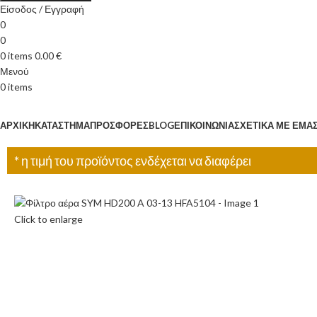
Είσοδος / Εγγραφή
0
0
0
items
0.00
€
Μενού
0
items
Κατηγορίες
ΑΡΧΙΚΉ
ΚΑΤΆΣΤΗΜΑ
ΠΡΟΣΦΟΡΈΣ
BLOG
ΕΠΙΚΟΙΝΩΝΊΑ
ΣΧΕΤΙΚΆ ΜΕ ΕΜΆ
* η τιμή του προϊόντος ενδέχεται να διαφέρει
Click to enlarge