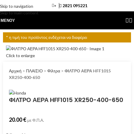
2821 095221
Skip to navigation
Skip to main content
ΜΕΝΟΎ
* η τιμή του προϊόντος ενδέχεται να διαφέρει
Click to enlarge
Αρχική
>
ΠΛΑΙΣΙΟ
>
Φίλτρα
>
ΦΙΛΤΡΟ ΑΕΡΑ HFF1015
XR250-400-650
ΦΙΛΤΡΟ ΑΕΡΑ HFF1015 XR250-400-650
20.00
€
με Φ.Π.Α.