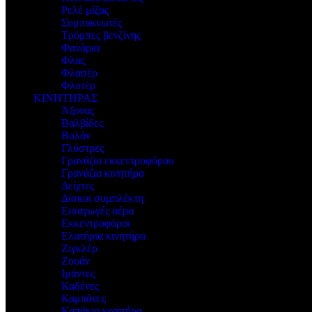
Ρελέ μίζας
Συμπυκνωτές
Τρόμπες βενζίνης
Φανάρια
Φλας
Φλασέρ
Φλοτέρ
ΚΙΝΗΤΗΡΑΣ
Άξονας
Βαλβίδες
Βολάν
Γλύστρες
Γρανάζια εκκεντροφόρου
Γρανάζια κινητήρα
Δείχτες
Δίσκοι συμπλέκτη
Εισαγωγές αέρα
Εκκεντροφόροι
Ελατήρια κινητήρα
Ζιγκλέρ
Ζουάν
Ιμάντες
Καδένες
Καμπάνες
Καπάκια κινητήρα