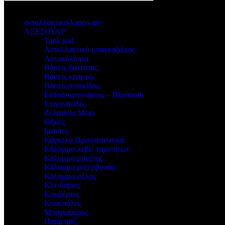
κατηγοριες
ανταλλακτικά-kappa-giv
ΑΞΕΣΟΥΑΡ
Tank pad
Ανταλλακτικά μπαγκαζιέρας
Αυτοκόλλητα
Βάσεις βαλίτσας
Βάσεις κινητού
Βάσεις πινακίδας
Ενδοσυνεννοήσεις – Bluetooth
Επιγονατίδες
Ζελατίνες Moto
Θήκες
Ιμάντες
Κάγκελα Προστατευτικά
Κάλυμμα λεβιέ ταχυτήτων
Κάλυμμα μανέτας
Κάλυμμα ρεζερβουάρ
Κάλυμμα σέλας
Κλειδαριές
Κουβέρτες
Κουκούλες
Μπαγιαζιέρες
Παρμπρίζ