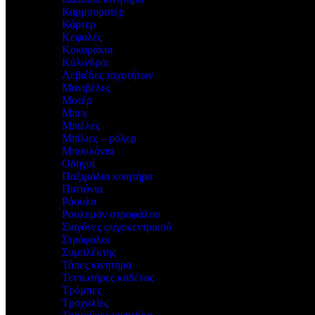
Καρμπυρατέρ
Κάρτερ
Κεφαλές
Κοκοράκια
Κύλινδροι
Λεβιέδες ταχυτήτων
Μανιβέλες
Μοτέρ
Μπεκ
Μπιέλες
Μπίλιες – ρόλερ
Μπουλόνια
Οδηγοί
Παξιμάδια κινητήρα
Πιστόνια
Ράουλα
Ρουλεμάν στροφάλου
Σιαγόνες φυγοκεντρικού
Στρόφαλοι
Συμπλέκτης
Τάπες κινητήρα
Τεντωτήρες καδένας
Τρόμπες
Τροχαλίες