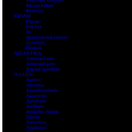
Τσιμούχες κινητήρα
Φίλτρα λαδιού
Φλάντζες
ΚΡΑΝΗ
Flip up
Full face
Jet
Ανταλλακτικά κρανών
Ζελατίνες
Παιδικά
ΛΙΠΑΝΤΙΚΑ
Λιπαντικά auto
Λιπαντικά μοτό
Χημικά πρόσθετα
ΠΛΑΙΣΙΟ
Ακτίνες
Αλυσίδες
Αλυσιδογράναζα
Αμορτισέρ
Αμύγδαλα
Αντίβαρα
Αντιρίδες σχάρας
Άξονες
Αποστάτες
Ασφάλειες