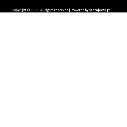
Copyright ©
2026
, All rights reserved | Powered by
scprojects.gr