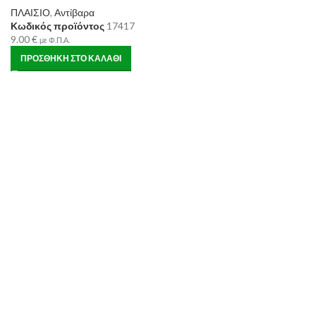
ΠΛΑΙΣΙΟ
,
Αντίβαρα
Κωδικός προϊόντος
17417
9.00
€
με Φ.Π.Α.
ΠΡΟΣΘΉΚΗ ΣΤΟ ΚΑΛΆΘΙ