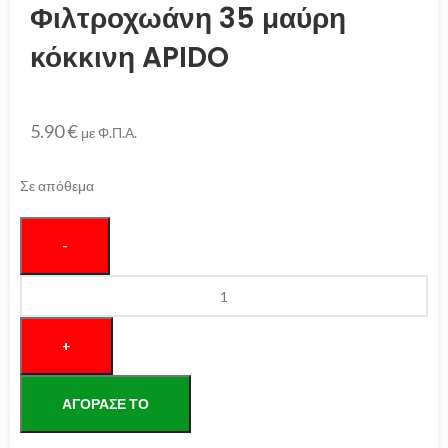
Φιλτροχωάνη 35 μαύρη
κόκκινη APIDO
5.90
€
με Φ.Π.Α.
Σε απόθεμα
ΑΓΌΡΑΣΕ ΤΟ