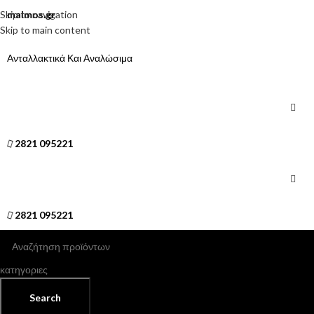
Skip to navigation
malmos.gr
Skip to main content
Ανταλλακτικά Και Αναλώσιμα
2821 095221
2821 095221
κατηγοριες
Search