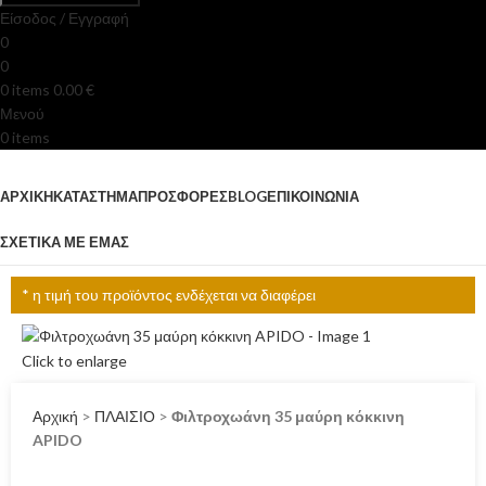
Είσοδος / Εγγραφή
0
0
0
items
0.00
€
Μενού
0
items
Κατηγορίες
ΑΡΧΙΚΉ
ΚΑΤΆΣΤΗΜΑ
ΠΡΟΣΦΟΡΈΣ
BLOG
ΕΠΙΚΟΙΝΩΝΊΑ
ΣΧΕΤΙΚΆ ΜΕ ΕΜΆΣ
* η τιμή του προϊόντος ενδέχεται να διαφέρει
Click to enlarge
Αρχική
>
ΠΛΑΙΣΙΟ
>
Φιλτροχωάνη 35 μαύρη κόκκινη
APIDO