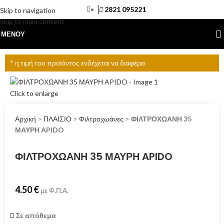
2821 095221
Skip to navigation
Skip to main content
ΜΕΝΟΎ
* η τιμή του προϊόντος ενδέχεται να διαφέρει
Click to enlarge
Αρχική
>
ΠΛΑΙΣΙΟ
>
Φιλτροχωάνες
>
ΦΙΛΤΡΟΧΩΑΝΗ 35
ΜΑΥΡΗ APIDO
ΦΙΛΤΡΟΧΩΑΝΗ 35 ΜΑΥΡΗ APIDO
4.50
€
με Φ.Π.Α.
Σε απόθεμα