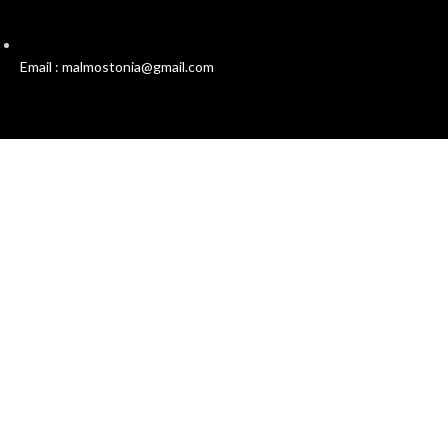
Email : malmostonia@gmail.com
Χρήσιμοι Σύνδεσμοι
Πολιτική Απορρήτου
Όροι και Προϋποθέσεις
Επικοινωνία
Σχετικά με εμάς
Malmos
Ο Λογαριασμός μου
Συχνές Ερωτήσεις
Προσφορές