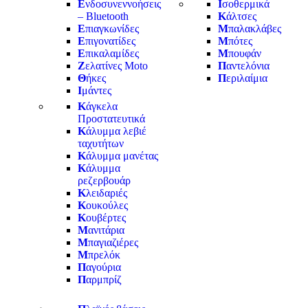
Ε
νδοσυνεννοήσεις
Ι
σοθερμικά
– Bluetooth
Κ
άλτσες
Ε
πιαγκωνίδες
Μ
παλακλάβες
Ε
πιγονατίδες
Μ
πότες
Ε
πικαλαμίδες
Μ
πουφάν
Ζ
ελατίνες Moto
Π
αντελόνια
Θ
ήκες
Π
εριλαίμια
Ι
μάντες
Κ
άγκελα
Προστατευτικά
Κ
άλυμμα λεβιέ
ταχυτήτων
Κ
άλυμμα μανέτας
Κ
άλυμμα
ρεζερβουάρ
Κ
λειδαριές
Κ
ουκούλες
Κ
ουβέρτες
Μ
ανιτάρια
Μ
παγιαζιέρες
Μ
πρελόκ
Π
αγούρια
Π
αρμπρίζ