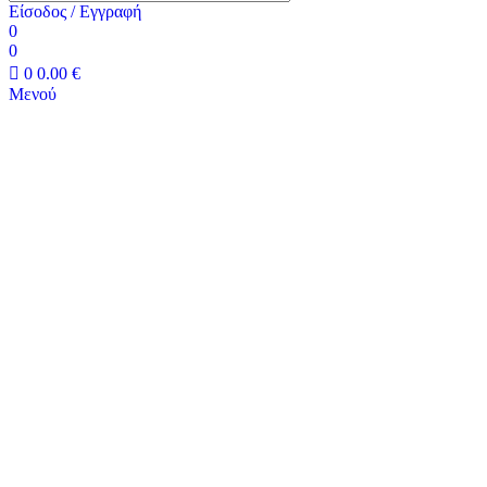
Είσοδος / Εγγραφή
0
0
0
0.00
€
Μενού