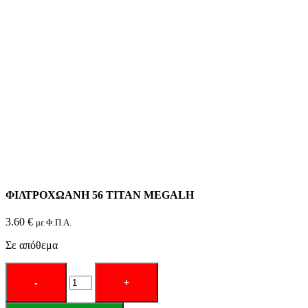
ΦΙΛΤΡΟΧΩΑΝΗ 56 TITAN MEGALH
3.60
€
με Φ.Π.Α.
Σε απόθεμα
ΦΙΛΤΡΟΧΩΑΝΗ
56
TITAN
MEGALH