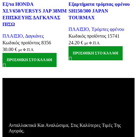
Εξ/τα HONDA
Εξαρτήματα τρόμπας φρένου
Quick view
Quick view
Q
XLV650/VERSYS JAP 38MM
SH150/300 JAPAN
Αγαπημένα
Αγαπημένα
ΕΠΙΣΚΕΥΗΣ ΔΑΓΚΑΝΑΣ
TOURMAX
ΠΙΣΩ
ΠΛΑΙΣΙΟ
,
Τρόμπες φρένου
ΠΛΑΙΣΙΟ
,
Δαγκάνες
Κωδικός προϊόντος
15741
Κ
Κωδικός προϊόντος
8356
24.20
€
2
με Φ.Π.Α.
30.00
€
με Φ.Π.Α.
ΠΡΟΣΘΉΚΗ ΣΤΟ ΚΑΛΆΘΙ
ΠΡΟΣΘΉΚΗ ΣΤΟ ΚΑΛΆΘΙ
Ανταλλακτικά Και Αναλώσιμα, Στις Καλύτερες Τιμές Της
Αγοράς.