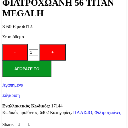
ΦΙΛΤΡΟΧΩΑΝΗ 56 TITAN
MEGALH
3.60
€
με Φ.Π.Α.
Σε απόθεμα
ΦΙΛΤΡΟΧΩΑΝΗ
56
TITAN
MEGALH
ποσότητα
ΑΓΌΡΑΣΕ ΤΟ
Αγαπημένα
Σύγκριση
Εναλλακτικός Κωδικός:
17144
Κωδικός προϊόντος:
6402
Κατηγορίες:
ΠΛΑΙΣΙΟ
,
Φιλτροχωάνες
Share: