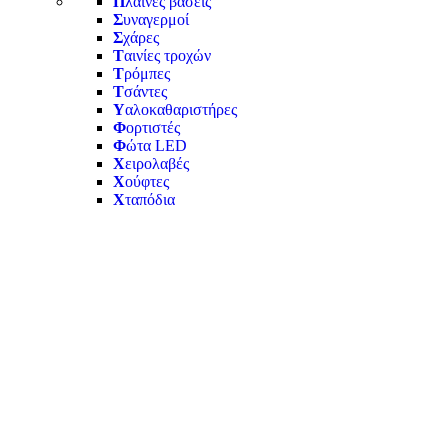
Π
λαϊνές βάσεις
Σ
υναγερμοί
Σ
χάρες
Τ
αινίες τροχών
Τ
ρόμπες
Τ
σάντες
Υ
αλοκαθαριστήρες
Φ
ορτιστές
Φ
ώτα LED
Χ
ειρολαβές
Χ
ούφτες
Χ
ταπόδια