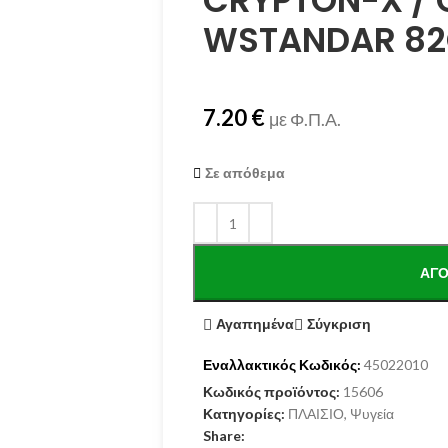
CRYPTON-X /
WSTANDAR 8
7.20
€
με Φ.Π.Α.
Σε απόθεμα
ΑΓΌ
Αγαπημένα
Σύγκριση
Εναλλακτικός Κωδικός:
45022010
Κωδικός προϊόντος:
15606
Κατηγορίες:
ΠΛΑΙΣΙΟ
,
Ψυγεία
Share: