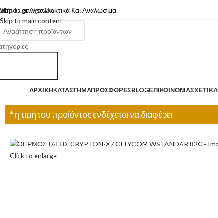
almos.gr
Skip to navigation
Ανταλλακτικά Και Αναλώσιμα
Skip to main content
ατηγοριες
Search
ατηγορίες
ΑΡΧΙΚΉ
ΚΑΤΆΣΤΗΜΑ
ΠΡΟΣΦΟΡΈΣ
BLOG
ΕΠΙΚΟΙΝΩΝΊΑ
ΣΧΕΤΙΚΆ
* η τιμή του προϊόντος ενδέχεται να διαφέρει
Click to enlarge