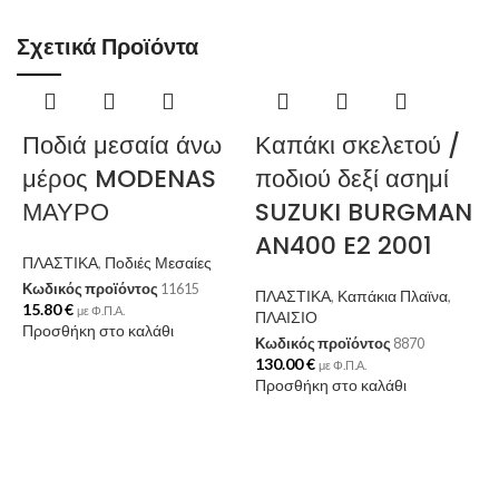
Σχετικά Προϊόντα
Ποδιά μεσαία άνω
Καπάκι σκελετού /
μέρος MODENAS
ποδιού δεξί ασημί
ΜΑΥΡΟ
SUZUKI BURGMAN
AN400 E2 2001
ΠΛΑΣΤΙΚΑ
,
Ποδιές Μεσαίες
Κωδικός προϊόντος
11615
ΠΛΑΣΤΙΚΑ
,
Καπάκια Πλαϊνα
,
15.80
€
με Φ.Π.Α.
ΠΛΑΙΣΙΟ
Προσθήκη στο καλάθι
Κωδικός προϊόντος
8870
130.00
€
με Φ.Π.Α.
Προσθήκη στο καλάθι
Π
Κ
2
Π