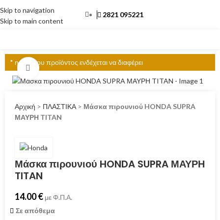
Skip to navigation
2821 095221
Skip to main content
ΜΕΝΟΎ
* η τιμή του προϊόντος ενδέχεται να διαφέρει
Click to enlarge
Αρχική
>
ΠΛΑΣΤΙΚΑ
>
Μάσκα πιρουνιού HONDA SUPRA
ΜΑΥΡΗ TITAN
Μάσκα πιρουνιού HONDA SUPRA ΜΑΥΡΗ
TITAN
14.00
€
με Φ.Π.Α.
Σε απόθεμα