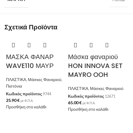
Σχετικά Προϊόντα
Ε
ΜΑΣΚΑ ΦΑΝΑΡ
Μάσκα φαναριού
WAVE110 ΜΑΥΡ
HON INNOVA SET
MAYRO OOH
ΠΛΑΣΤΙΚΑ
,
Μάσκες Φαναριού
,
Πιστόνια
ΠΛΑΣΤΙΚΑ
,
Μάσκες Φαναριού
Κωδικός προϊόντος
9744
Κωδικός προϊόντος
12671
25.90
€
με Φ.Π.Α.
65.00
€
με Φ.Π.Α.
Προσθήκη στο καλάθι
Προσθήκη στο καλάθι