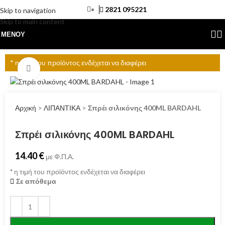
2821 095221
Skip to navigation
Skip to main content
ΜΕΝΟΎ
* η τιμή του προϊόντος ενδέχεται να διαφέρει
Click to enlarge
Αρχική
>
ΛΙΠΑΝΤΙΚΑ
>
Σπρέι σιλικόνης 400ML BARDAHL
Σπρέι σιλικόνης 400ML BARDAHL
14.40
€
με Φ.Π.Α.
*
η τιμή του προϊόντος ενδέχεται να διαφέρει
Σε απόθεμα