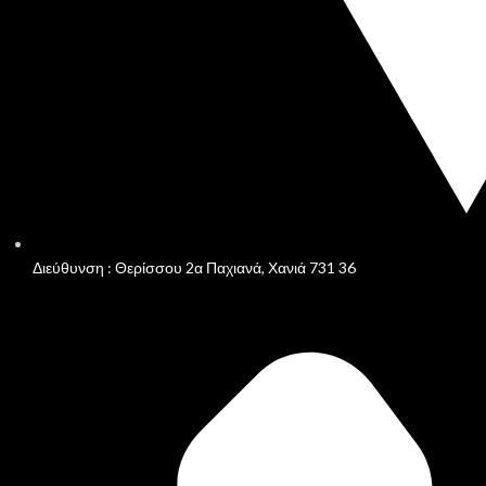
Διεύθυνση : Θερίσσου 2α Παχιανά, Χανιά 731 36