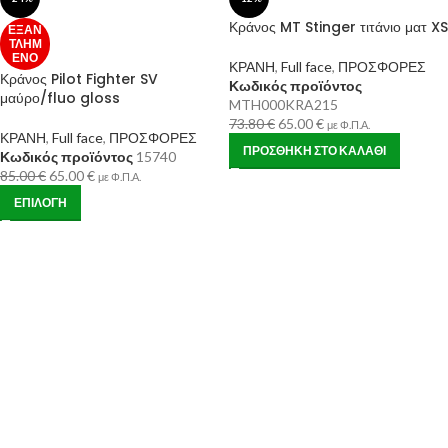
Κράνος MT Stinger τιτάνιο ματ XS
ΕΞΑΝ
ΤΛΗΜ
ΈΝΟ
ΚΡΑΝΗ
,
Full face
,
ΠΡΟΣΦΟΡΕΣ
Κράνος Pilot Fighter SV
Κωδικός προϊόντος
μαύρο/fluo gloss
MTH000KRA215
73.80
€
65.00
€
με Φ.Π.Α.
ΚΡΑΝΗ
,
Full face
,
ΠΡΟΣΦΟΡΕΣ
ΠΡΟΣΘΉΚΗ ΣΤΟ ΚΑΛΆΘΙ
Κωδικός προϊόντος
15740
85.00
€
65.00
€
με Φ.Π.Α.
ΕΠΙΛΟΓΉ