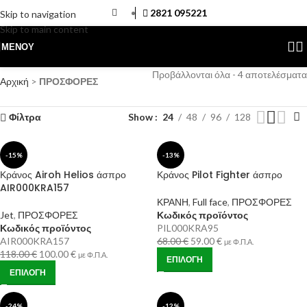
2821 095221
Skip to navigation
Skip to main content
ΜΕΝΟΎ
Προβάλλονται όλα - 4 αποτελέσματα
Αρχική
>
ΠΡΟΣΦΟΡΕΣ
Φίλτρα
Show
24
48
96
128
-15%
-13%
Κράνος Airoh Helios άσπρο
Κράνος Pilot Fighter άσπρο
AIR000KRA157
ΚΡΑΝΗ
,
Full face
,
ΠΡΟΣΦΟΡΕΣ
Jet
,
ΠΡΟΣΦΟΡΕΣ
Κωδικός προϊόντος
Κωδικός προϊόντος
PIL000KRA95
AIR000KRA157
68.00
€
59.00
€
με Φ.Π.Α.
118.00
€
100.00
€
με Φ.Π.Α.
ΕΠΙΛΟΓΉ
ΕΠΙΛΟΓΉ
-24%
-12%